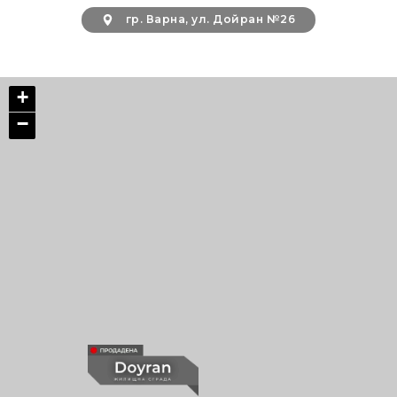
гр. Варна, ул. Дойран №26
+
−