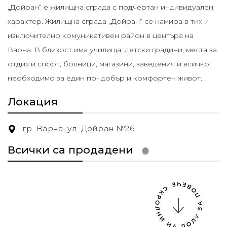
„Дойран“ е жилищна сграда с подчертан индивидуален
характер. Жилищна сграда „Дойран“ се намира в тих и
изключително комуникативен район в центъра на
Варна. В близост има училища, детски градини, места за
отдих и спорт, болници, магазини, заведения и всичко
необходимо за един по- добър и комфортен живот.
Локация
гр. Варна, ул. Дойран №26
Всички са продадени