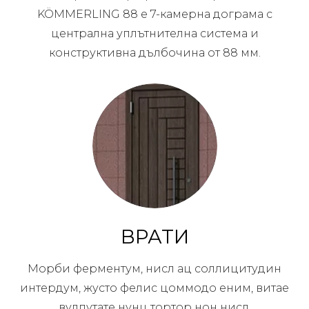
KÖMMERLING 88 е 7-камерна дограма с
централна уплътнителна система и
конструктивна дълбочина от 88 мм.
ВРАТИ
Морби ферментум, нисл ац соллицитудин
интердум, жусто фелис цоммодо еним, витае
вулпутате нунц тортор нон нисл.