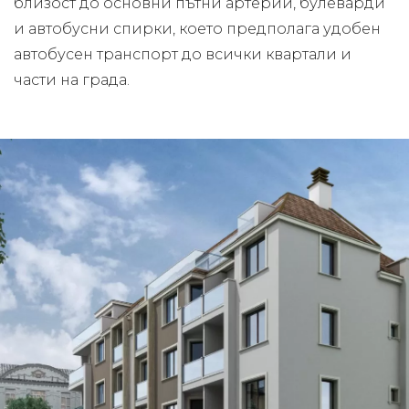
близост до основни пътни артерии, булеварди
и автобусни спирки, което предполага удобен
автобусен транспорт до всички квартали и
части на града.