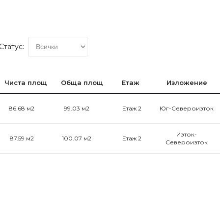
Статус:
Чиста площ
Обща площ
Етаж
Изложение
86.68 м2
99.03 м2
Етаж 2
Юг-Североизток
Изток-
87.59 м2
100.07 м2
Етаж 2
Североизток