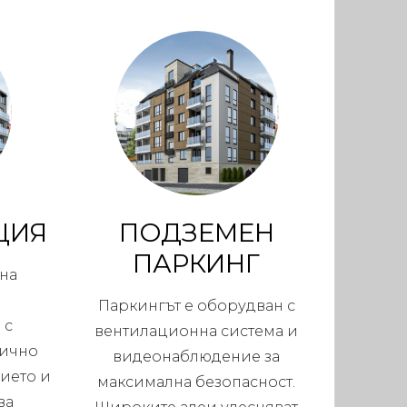
ЦИЯ
ПОДЗЕМЕН
ПАРКИНГ
ена
Паркингът е оборудван с
 с
вентилационна система и
тично
видеонаблюдение за
ието и
максимална безопасност.
ва