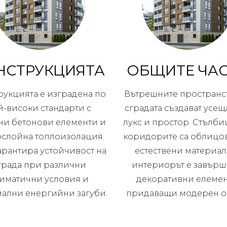
НСТРУКЦИЯТА
ОБЩИТЕ ЧА
рукцията е изградена по
Вътрешните пространст
й-високи стандарти с
сградата създават усещ
ни бетонови елементи и
лукс и простор. Стълби
слойна топлоизолация.
коридорите са облицо
арантира устойчивост на
естествени материали
града при различни
интериорът е завърш
иматични условия и
декоративни елемен
ални енергийни загуби.
придаващи модерен о