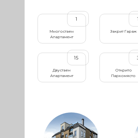
1
Многостаен
Закрит Гараж
Апартамент
15
Двустаен
Открито
Апартамент
Паркомясто