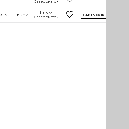
Североизток
Изток-
07 м2
Етаж 2
ВИЖ ПОВЕЧЕ
Североизток