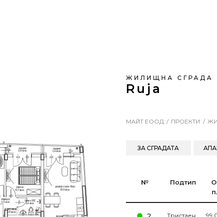
ЖИЛИЩНА СГРАДА
Ruja
МАЙТ ЕООД
ПРОЕКТИ
ЖИ
ЗА СГРАДАТА
АПА
№
Подтип
О
п
2
Тристаен
99.