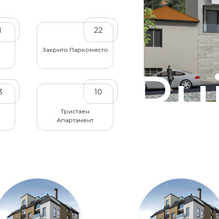
1
22
Закрито Паркомясто
Ru
3
10
Тристаен
Апартамент