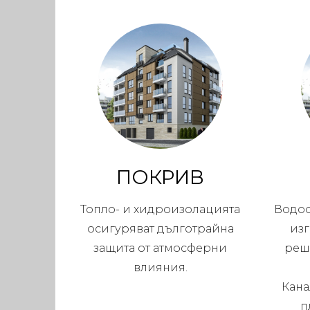
ПОКРИВ
Топло- и хидроизолацията
Водос
осигуряват дълготрайна
из
защита от атмосферни
реш
влияния.
Кана
п