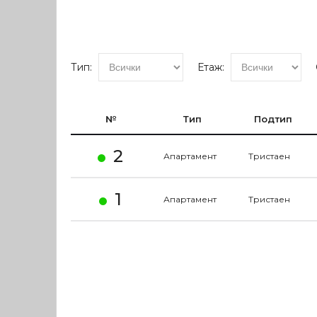
Тип:
Етаж:
№
Тип
Подтип
2
Апартамент
Тристаен
1
Апартамент
Тристаен