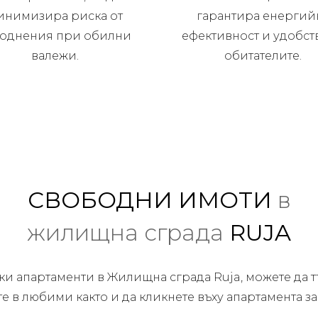
инимизира риска от
гарантира енергий
воднения при обилни
ефективност и удобст
валежи.
обитателите.
СВОБОДНИ ИМОТИ
в
жилищна сграда
RUJA
ки апартаменти в Жилищна сграда Ruja, можете да 
те в любими както и да кликнете въху апартамента