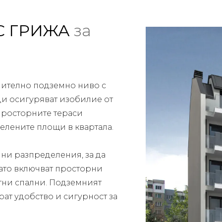
С ГРИЖА
за
ючително подземно ниво с
ци осигуряват изобилие от
 просторните тераси
зелените площи в квартала.
ни разпределения, за да
като включват просторни
тни спални. Подземният
ат удобство и сигурност за