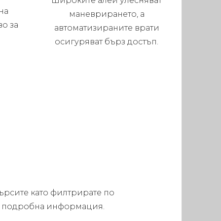
Широките алеи улесняват
на
маневрирането, а
во за
автоматизираните врати
осигуряват бърз достъп.
търсите като филтрирате по
 за подробна информация.