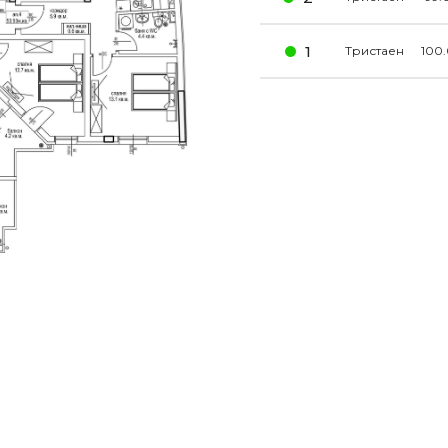
1
Тристаен
100.