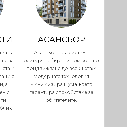
СТИ
АСАНСЬОР
ва на
Асансьорната система
ане за
осигурява бързо и комфортно
щата и
придвижване до всеки етаж.
вани с
Модерната технология
, а
минимизира шума, което
ен с
гарантира спокойствие за
ти,
обитателите.
блик.