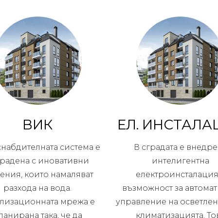
ВИК
ЕЛ. ИНСТАЛА
набдителната система е
В сградата е внедр
градена с иновативни
интелигентна
ения, които намаляват
електроинсталация
разхода на вода.
възможност за автома
лизационната мрежа е
управление на осветлен
ланирана така, че да
климатизацията. То