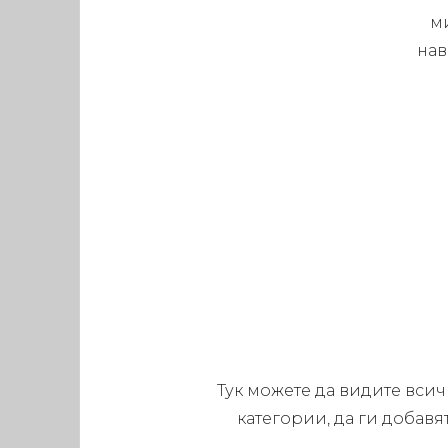
м
на
Тук можете да видите всич
категории, да ги добавя