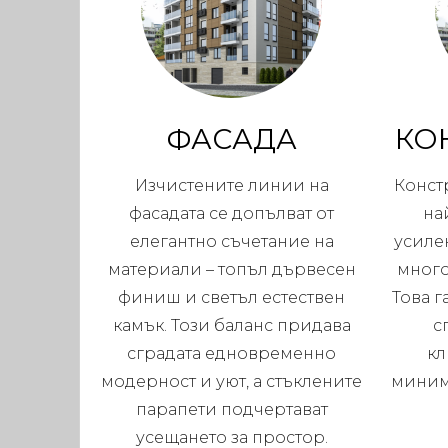
ФАСАДА
КО
Изчистените линии на
Конст
фасадата се допълват от
на
елегантно съчетание на
усиле
материали – топъл дървесен
много
финиш и светъл естествен
Това г
камък. Този баланс придава
с
сградата едновременно
кл
модерност и уют, а стъклените
миним
парапети подчертават
усещането за простор.