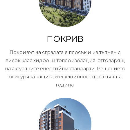
ПОКРИВ
Покривът на сградата е плосък и изпълнен с
висок клас хидро- и топлоизолация, отговарящ
на актуалните енергийни стандарти. Решението
осигурява защита и ефективност през цялата
година.