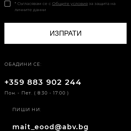
* Съгласявам се с
Общите условия
за защита на
личните данни
ОБАДИНИ СЕ:
+359 883 902 244
Пон. - Пет. ( 8:30 - 17:00 )
ПИШИ НИ:
mait_eood@abv.bg