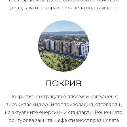
деца, така и за хора с намалена подвижност.
ПОКРИВ
Покривът на сградата е плосък и изпълнен с
висок клас хидро- и топлоизолация, отговарящ
на актуалните енергийни стандарти. Решението
осигурява защита и ефективност през цялата