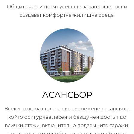
Общите части носят усещане за завършеност и
създават комфортна жилищна среда.
АСАНСЬОР
Всеки вход разполага със съвременен асансьор,
който осигурява лесен и безшумен достъп до
всички етажи, включително подземните гаражи.
Това гарантира удобство както за семейства с