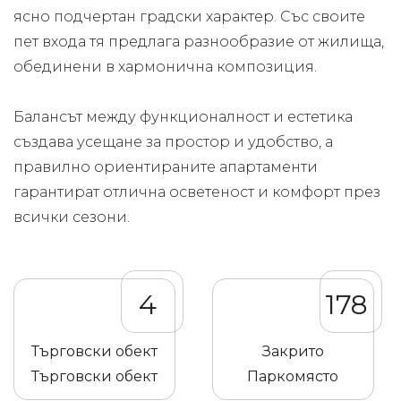
ясно подчертан градски характер. Със своите
пет входа тя предлага разнообразие от жилища,
обединени в хармонична композиция.
Балансът между функционалност и естетика
създава усещане за простор и удобство, а
правилно ориентираните апартаменти
гарантират отлична осветеност и комфорт през
всички сезони.
4
178
Търговски обект
Закрито
Търговски обект
Паркомясто