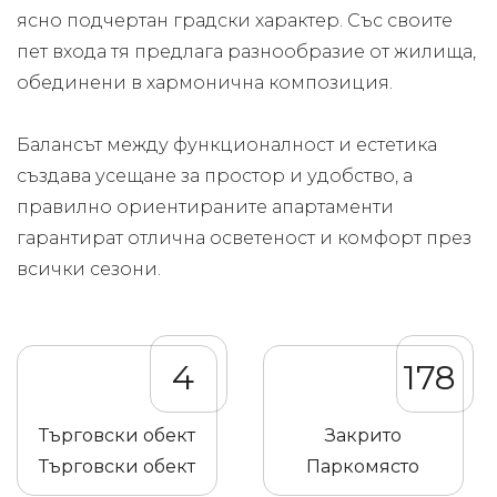
ясно подчертан градски характер. Със своите
пет входа тя предлага разнообразие от жилища,
обединени в хармонична композиция.
Балансът между функционалност и естетика
създава усещане за простор и удобство, а
правилно ориентираните апартаменти
гарантират отлична осветеност и комфорт през
всички сезони.
4
178
Търговски обект
Закрито
Търговски обект
Паркомясто