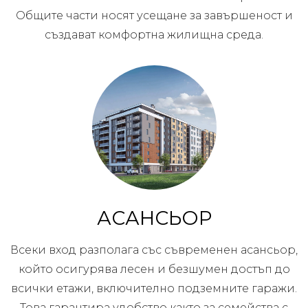
Общите части носят усещане за завършеност и
създават комфортна жилищна среда.
АСАНСЬОР
Всеки вход разполага със съвременен асансьор,
който осигурява лесен и безшумен достъп до
всички етажи, включително подземните гаражи.
Това гарантира удобство както за семейства с