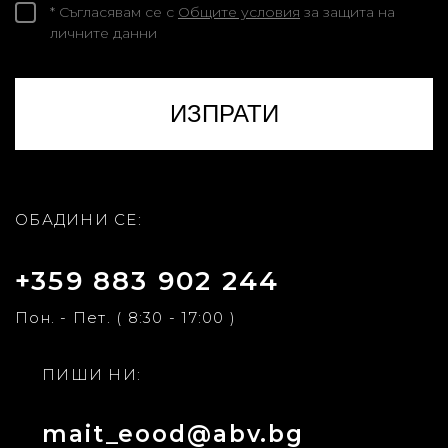
* Съгласявам се с
Общите условия
за защита на
личните данни
ОБАДИНИ СЕ:
+359 883 902 244
Пон. - Пет. ( 8:30 - 17:00 )
ПИШИ НИ:
mait_eood@abv.bg