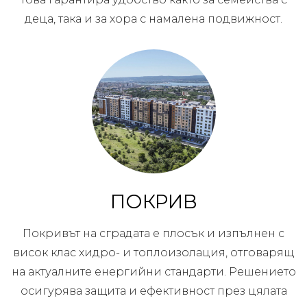
деца, така и за хора с намалена подвижност.
ПОКРИВ
Покривът на сградата е плосък и изпълнен с
висок клас хидро- и топлоизолация, отговарящ
на актуалните енергийни стандарти. Решението
осигурява защита и ефективност през цялата