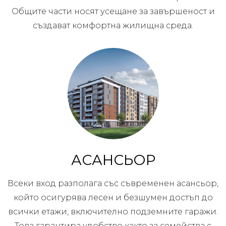
Общите части носят усещане за завършеност и
създават комфортна жилищна среда.
АСАНСЬОР
Всеки вход разполага със съвременен асансьор,
който осигурява лесен и безшумен достъп до
всички етажи, включително подземните гаражи.
Това гарантира удобство както за семейства с