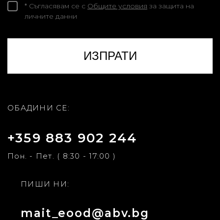
* Съгласявам се с
Общите условия
за защита на
личните данни
ОБАДИНИ СЕ:
+359 883 902 244
Пон. - Пет. ( 8:30 - 17:00 )
ПИШИ НИ:
mait_eood@abv.bg