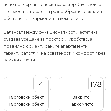
ясно подчертан градски характер. Със своите
пет входа тя предлага разнообразие от жилища,
обединени в хармонична композиция.
Балансът между функционалност и естетика
създава усещане за простор и удобство, а
правилно ориентираните апартаменти
гарантират отлична осветеност и комфорт през
всички сезони.
4
178
Търговски обект
Закрито
Търговски обект
Паркомясто