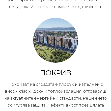
деца, така и за хора с намалена подвижност.
ПОКРИВ
Покривът на сградата е плосък и изпълнен с
висок клас хидро- и топлоизолация, отговарящ
на актуалните енергийни стандарти. Решението
осигурява защита и ефективност през цялата