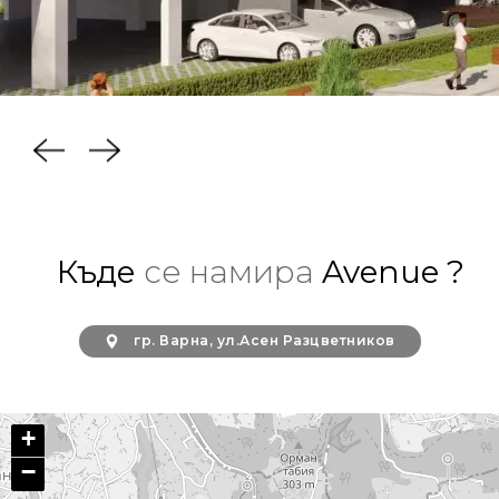
Къде
се намира
Avenue ?
гр. Варна, ул.Асен Разцветников
+
−