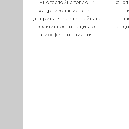
многослойна топло- и
канал
хидроизолация, което
допринася за енергийната
на
ефективност и защита от
инди
атмосферни влияния.