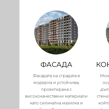
ФАСАДА
КО
Фасадата на сградата е
Мон
модерна и устойчива,
ос
проектирана с
дъл
висококачествени материали
стени
като силикатна мазилка и
койт