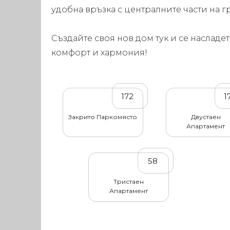
удобна връзка с централните части на г
Създайте своя нов дом тук и се насладет
комфорт и хармония!
172
1
Закрито Паркомясто
Двустаен
Апартамент
58
Тристаен
Апартамент