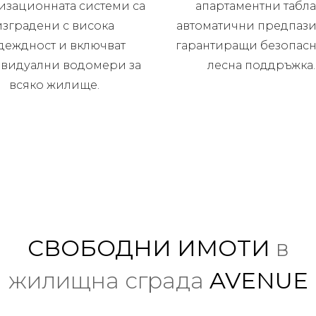
изационната системи са
апартаментни табла
изградени с висока
автоматични предпази
деждност и включват
гарантиращи безопасн
видуални водомери за
лесна поддръжка.
всяко жилище.
СВОБОДНИ ИМОТИ
в
жилищна сграда
AVENUE