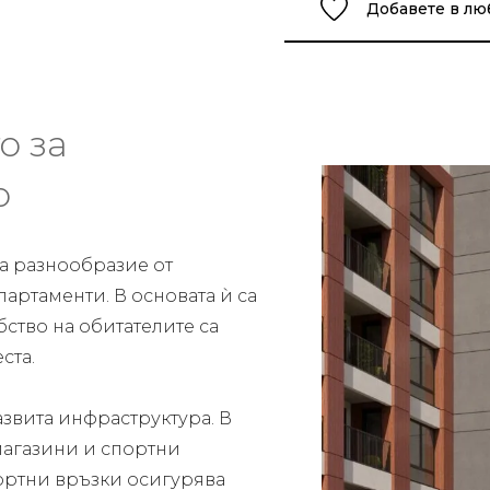
Добавете в л
о за
о
га разнообразие от
артаменти. В основата ѝ са
ство на обитателите са
ста.
азвита инфраструктура. В
магазини и спортни
ортни връзки осигурява