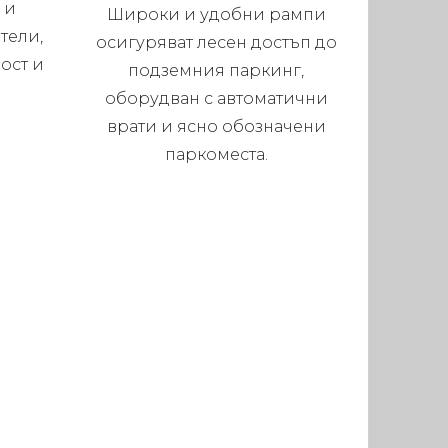
 и
Широки и удобни рампи
тели,
осигуряват лесен достъп до
ост и
подземния паркинг,
оборудван с автоматични
врати и ясно обозначени
паркоместа.