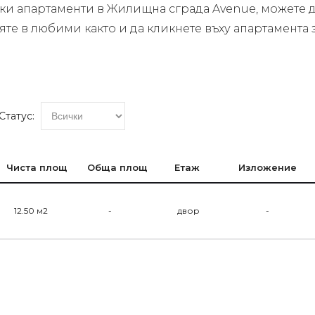
чки апартаменти в Жилищна сграда Avenue, можете д
вяте в любими както и да кликнете въху апартамент
Статус:
Чиста площ
Обща площ
Етаж
Изложение
12.50 м2
-
двор
-