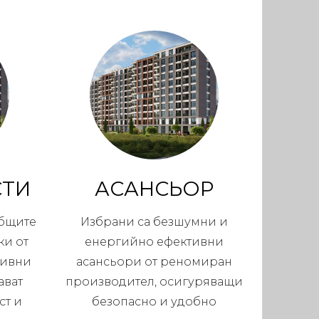
СТИ
АСАНСЬОР
общите
Избрани са безшумни и
ки от
енергийно ефективни
тивни
асансьори от реномиран
ават
производител, осигуряващи
ст и
безопасно и удобно