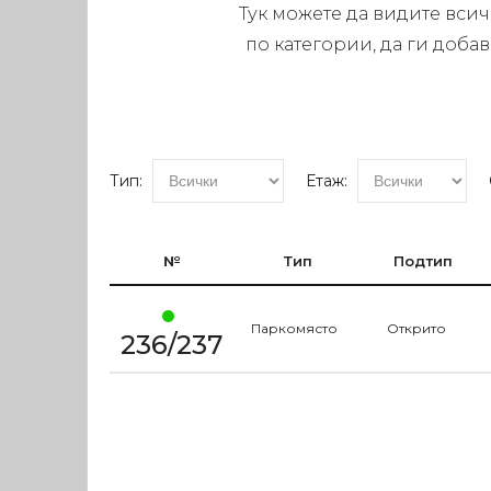
Тук можете да видите вси
по категории, да ги доба
Тип:
Етаж:
№
Тип
Подтип
Паркомясто
Открито
236/237