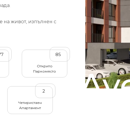
рада.
е на живот, изпълнен с
77
85
Открито
Av
Паркомясто
2
Четиристаен
Апартамент