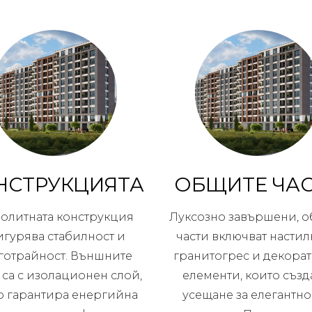
НСТРУКЦИЯТА
ОБЩИТЕ ЧА
олитната конструкция
Луксозно завършени, 
игурява стабилност и
части включват настил
готрайност. Външните
гранитогрес и декора
 са с изолационен слой,
елементи, които създ
о гарантира енергийна
усещане за елегантно