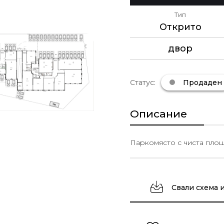
Тип
Открито
двор
Статус:
Продаден
Описание
Паркомясто с чиста площ 1
Свали схема 