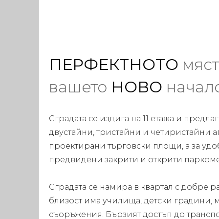
ПЕРФЕКТНОТО
мяст
вашето
НОВО
начал
Сградата се издига на 11 етажа и предла
двустайни, тристайни и четиристайни ап
проектирани търговски площи, а за удоб
предвидени закрити и открити паркоме
Сградата се намира в квартал с добре р
близост има училища, детски градини, 
съоръжения. Бързият достъп до трансп