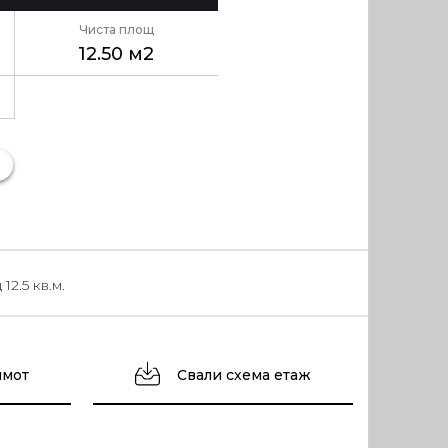
Чиста площ
12.50 м2
2.5 кв.м.
имот
Свали схема етаж