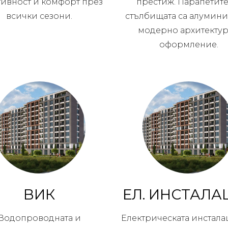
тивност и комфорт през
престиж. Парапетите
всички сезони.
стълбищата са алумини
модерно архитекту
оформление.
ВИК
ЕЛ. ИНСТАЛА
Водопроводната и
Електрическата инстала