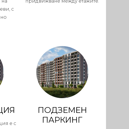
 на
придвижване между етажите.
еви, с
рно
ЦИЯ
ПОДЗЕМЕН
ПАРКИНГ
ция е с