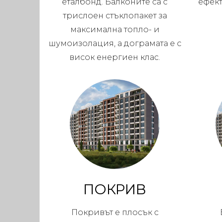
еталбонд. Балконите са с
ефек
трислоен стъклопакет за
максимална топло- и
шумоизолация, а дограмата е с
висок енергиен клас.
ПОКРИВ
Покривът е плосък с