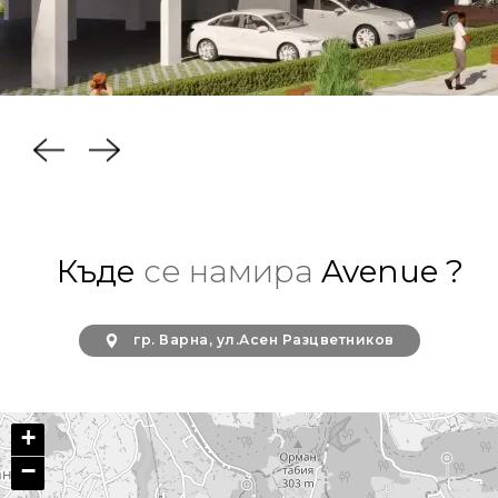
Къде
се намира
Avenue ?
гр. Варна, ул.Асен Разцветников
+
−