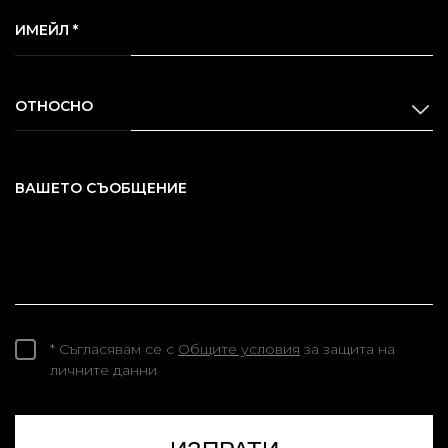
ИМЕЙЛ *
ОТНОСНО
ВАШЕТО СЪОБЩЕНИЕ
* Съгласявам се с
Общите условия
за защита на
личните данни