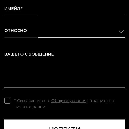
ИМЕЙЛ *
ОТНОСНО
ВАШЕТО СЪОБЩЕНИЕ
* Съгласявам се с
Общите условия
за защита на
личните данни