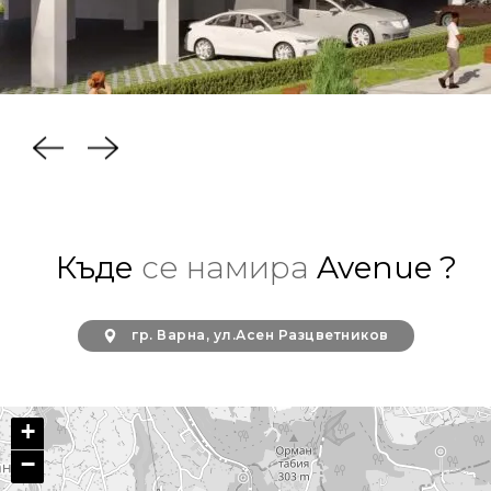
Къде
се намира
Avenue ?
гр. Варна, ул.Асен Разцветников
+
−