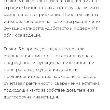
Fusion 3 надгражда познатата концепция на
сградите Fusion с нова архитектурна визия и
самостоятелно присъствие. Проектът следва
идеята за съвременна градска сграда, в която
функционалността, удобството и модерният
облик са водещи.
Fusion 3 е проект, създаден с мисъл за
ежедневния комфорт — от архитектурната
подреденост и функционалните жилищни
пространства до удобния достъп и
предвидените зони за паркиране. Сградата
съчетава практичност и съвременна естетика,
подходящи както за собствен дом, така и за
дългосрочна инвестиция.