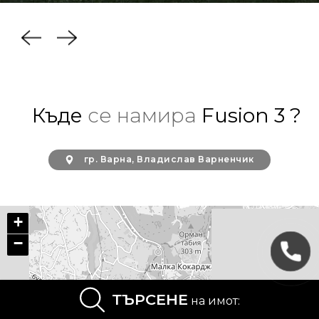
Къде
се намира
Fusion 3 ?
гр. Варна, Владислав Варненчик
+
−
ТЪРСЕНЕ
на имот: