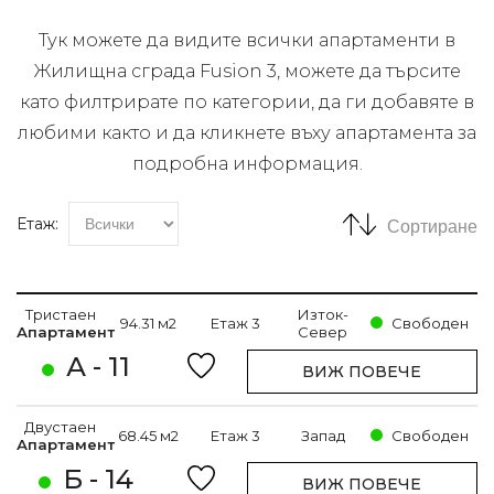
Тук можете да видите всички апартаменти в
Жилищна сграда Fusion 3, можете да търсите
като филтрирате по категории, да ги добавяте в
любими както и да кликнете въху апартамента за
подробна информация.
Етаж:
Сортиране
Тристаен
Изток-
94.31 м2
Етаж 3
Свободен
Апартамент
Север
А - 11
ВИЖ ПОВЕЧЕ
Двустаен
68.45 м2
Етаж 3
Запад
Свободен
Апартамент
Б - 14
ВИЖ ПОВЕЧЕ