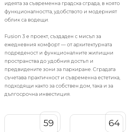
идеята за съвременна градска сграда, в която
функционалността, удобството и модерният
облик са водещи.
Fusion 3 е проект, създаден с мисъл за
ежедневния комфорт — от архитектурната
подреденост и функционалните жилищни
пространства до удобния достъп и
предвидените зони за паркиране. Сградата
съчетава практичност и съвременна естетика,
подходящи както за собствен дом, така и за
дългосрочна инвестиция.
59
64