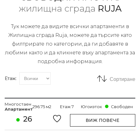
жилищна сграда
RUJA
Тук можете да видите всички апартаменти в
Жилищна сграда Ruja, можете да търсите като
филтрирате по категории, да ги добавяте в
любими както и да кликнете въху апартамента за
подробна информация.
Етаж:
Сортиране
Многостаен
296.75 м2
Етаж 7
Югоизток
Свободен
Апартамент
26
ВИЖ ПОВЕЧЕ