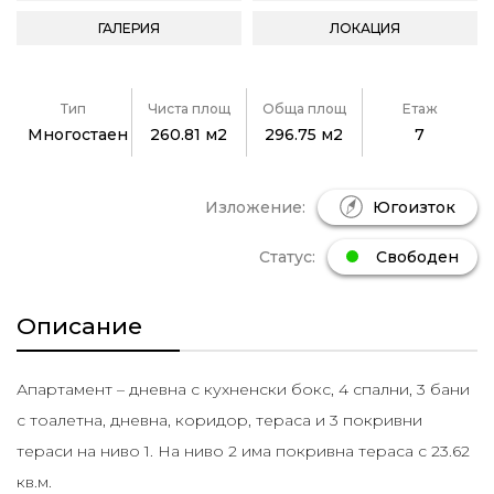
ГАЛЕРИЯ
ЛОКАЦИЯ
Тип
Чиста площ
Обща площ
Етаж
Многостаен
260.81 м2
296.75 м2
7
Изложение:
Югоизток
Статус:
Свободен
Описание
Апартамент – дневна с кухненски бокс, 4 спални, 3 бани
с тоалетна, дневна, коридор, тераса и 3 покривни
тераси на ниво 1. На ниво 2 има покривна тераса с 23.62
кв.м.