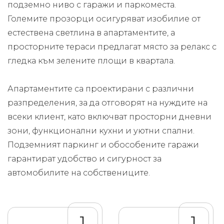
подземно ниво с гаражи и паркоместа.
Големите прозорци осигуряват изобилие от
естествена светлина в апартаментите, а
просторните тераси предлагат място за релакс с
гледка към зелените площи в квартала.
Апартаментите са проектирани с различни
разпределения, за да отговорят на нуждите на
всеки клиент, като включват просторни дневни
зони, функционални кухни и уютни спални.
Подземният паркинг и обособените гаражи
гарантират удобство и сигурност за
автомобилите на собствениците.
1
1