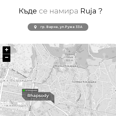
Къде
се намира
Ruja ?
гр. Варна, ул.Ружа 33А
+
−