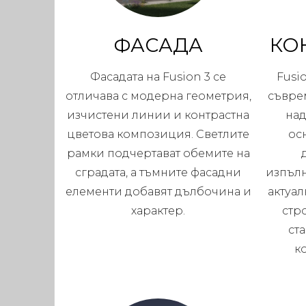
ФАСАДА
КО
Фасадата на Fusion 3 се
Fusi
отличава с модерна геометрия,
съвре
изчистени линии и контрастна
над
цветова композиция. Светлите
ос
рамки подчертават обемите на
сградата, а тъмните фасадни
изпълн
елементи добавят дълбочина и
актуал
характер.
стр
ст
к