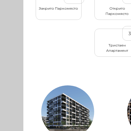
Закрито Паркомясто
Открито
Паркомясто
Тристаен
Апартамент