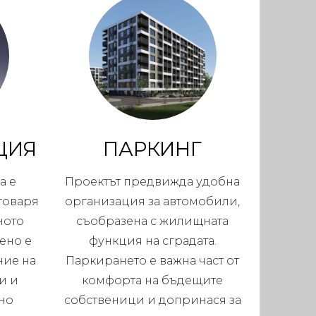
ЦИЯ
ПАРКИНГ
а е
Проектът предвижда удобна
тговаря
организация за автомобили,
ното
съобразена с жилищната
ено е
функция на сградата.
ние на
Паркирането е важна част от
и и
комфорта на бъдещите
но
собственици и допринася за