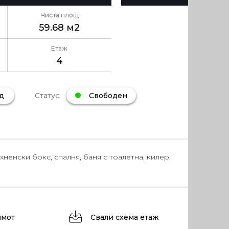
Чиста площ
59.68 м2
Етаж
4
Статус:
Свободен
д
хненски бокс, спалня, баня с тоалетна, килер,
имот
Свали схема етаж