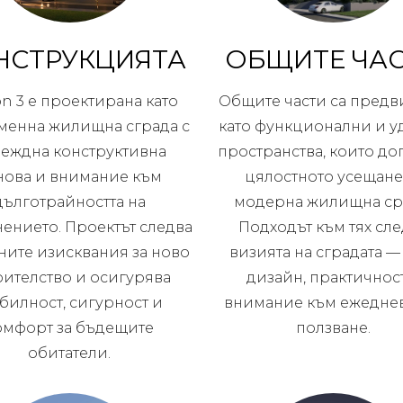
НСТРУКЦИЯТА
ОБЩИТЕ ЧА
on 3 е проектирана като
Общите части са пред
менна жилищна сграда с
като функционални и 
еждна конструктивна
пространства, които до
нова и внимание към
цялостното усещане
дълготрайността на
модерна жилищна ср
ението. Проектът следва
Подходът към тях сл
ните изисквания за ново
визията на сградата —
оителство и осигурява
дизайн, практичнос
абилност, сигурност и
внимание към ежедне
омфорт за бъдещите
ползване.
обитатели.