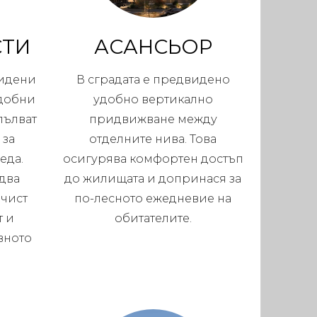
СТИ
АСАНСЬОР
видени
В сградата е предвидено
удобни
удобно вертикално
пълват
придвижване между
 за
отделните нива. Това
еда.
осигурява комфортен достъп
едва
до жилищата и допринася за
 чист
по-лесното ежедневие на
т и
обитателите.
вното