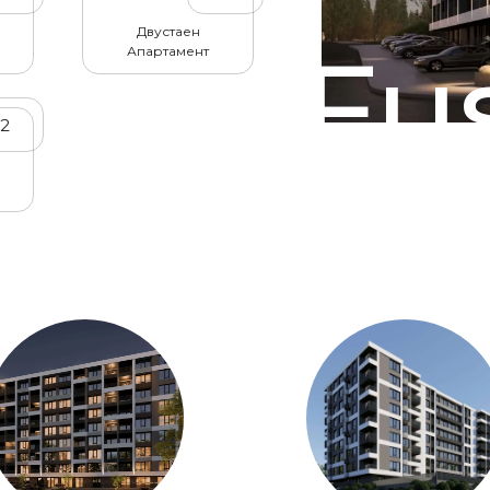
Двустаен
Fu
Апартамент
32