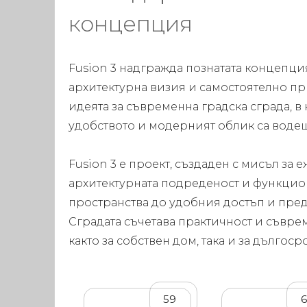
концепция
Fusion 3 надгражда познатата концепция
архитектурна визия и самостоятелно пр
идеята за съвременна градска сграда, в
удобството и модерният облик са воде
Fusion 3 е проект, създаден с мисъл за
архитектурната подреденост и функци
пространства до удобния достъп и пре
Сградата съчетава практичност и съвре
както за собствен дом, така и за дългос
59