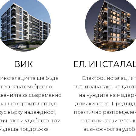
ВИК
ЕЛ. ИНСТАЛА
инсталацията ще бъде
Електроинсталацият
зпълнена съобразно
планирана така, че да о
кванията за съвременно
на нуждите на модер
ищно строителство, с
домакинство. Предвид
ус върху надеждност,
практично разпределе
тичност и удобство при
електрическите точк
бъдеща поддръжка.
възможност за удоб