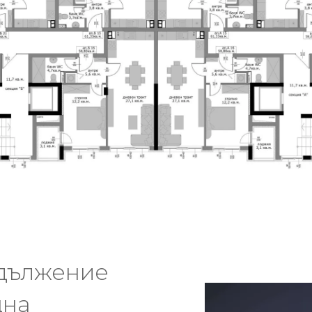
одължение
щна