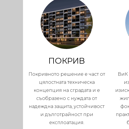
ПОКРИВ
Покривното решение е част от
ВиК 
цялостната техническа
и
концепция на сградата и е
изис
съобразено с нуждата от
жил
надеждна защита, устойчивост
фок
и дълготрайност при
прак
експлоатация.