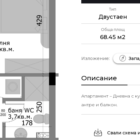
Тип
Двустаен
Обща площ
68.45 м2
Изложение:
Запа
Описание
Апартамент – Дневна с ку
антре и балкон.
Свали схема 