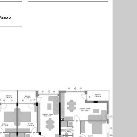
юбими