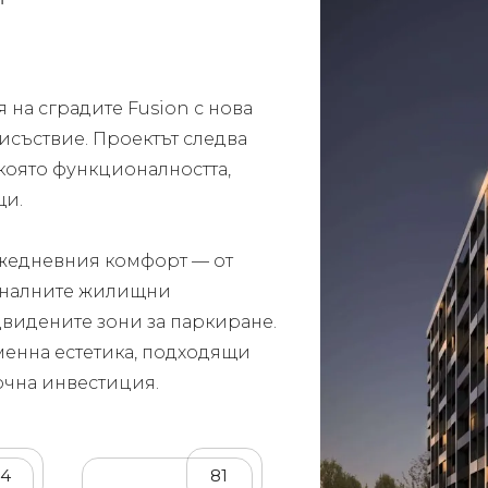
 на сградите Fusion с нова
исъствие. Проектът следва
 която функционалността,
щи.
 ежедневния комфорт — от
оналните жилищни
двидените зони за паркиране.
менна естетика, подходящи
рочна инвестиция.
64
81