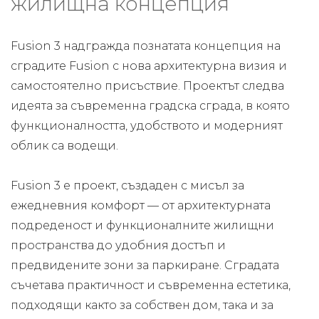
жилищна концепция
Fusion 3 надгражда познатата концепция на
сградите Fusion с нова архитектурна визия и
самостоятелно присъствие. Проектът следва
идеята за съвременна градска сграда, в която
функционалността, удобството и модерният
облик са водещи.
Fusion 3 е проект, създаден с мисъл за
ежедневния комфорт — от архитектурната
подреденост и функционалните жилищни
пространства до удобния достъп и
предвидените зони за паркиране. Сградата
съчетава практичност и съвременна естетика,
подходящи както за собствен дом, така и за