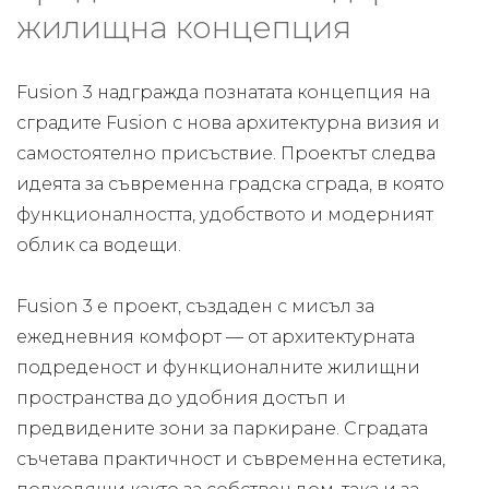
жилищна концепция
Fusion 3 надгражда познатата концепция на
сградите Fusion с нова архитектурна визия и
самостоятелно присъствие. Проектът следва
идеята за съвременна градска сграда, в която
функционалността, удобството и модерният
облик са водещи.
Fusion 3 е проект, създаден с мисъл за
ежедневния комфорт — от архитектурната
подреденост и функционалните жилищни
пространства до удобния достъп и
предвидените зони за паркиране. Сградата
съчетава практичност и съвременна естетика,