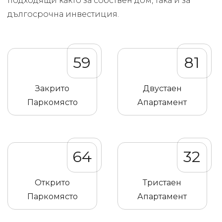
подходящи както за собствен дом, така и за
дългосрочна инвестиция.
59
81
Закрито
Двустаен
Паркомясто
Апартамент
64
32
Открито
Тристаен
Паркомясто
Апартамент