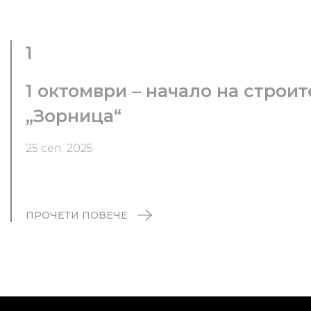
1
1 октомври – начало на строи
„Зорница“
25 сеп. 2025
ПРОЧЕТИ ПОВЕЧЕ