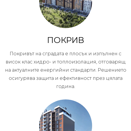
ПОКРИВ
Покривът на сградата е плосък и изпълнен с
висок клас хидро- и топлоизолация, отговарящ
на актуалните енергийни стандарти. Решението
осигурява защита и ефективност през цялата
година.