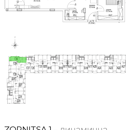
ZORNITSA 1
– динамична