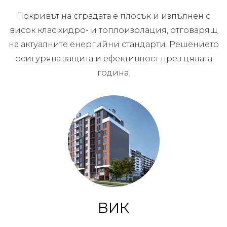
Покривът на сградата е плосък и изпълнен с
висок клас хидро- и топлоизолация, отговарящ
на актуалните енергийни стандарти. Решението
осигурява защита и ефективност през цялата
година.
ВИК