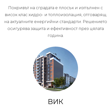
Покривът на сградата е плосък и изпълнен с
висок клас хидро- и топлоизолация, отговарящ
на актуалните енергийни стандарти. Решението
осигурява защита и ефективност през цялата
година.
ВИК