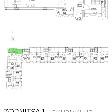
ZORNITSA 1
– динамична