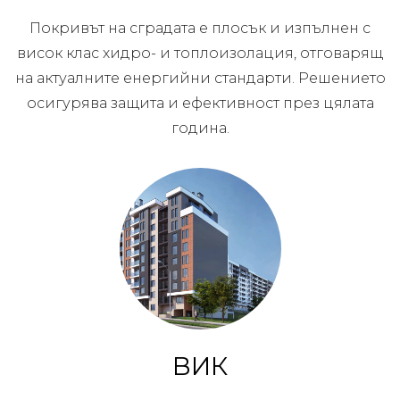
Покривът на сградата е плосък и изпълнен с
висок клас хидро- и топлоизолация, отговарящ
на актуалните енергийни стандарти. Решението
осигурява защита и ефективност през цялата
година.
ВИК