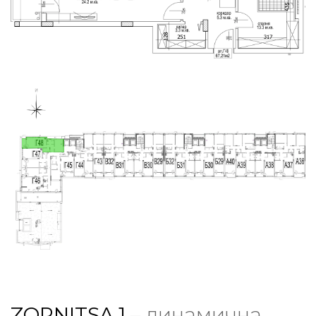
ZORNITSA 1
– динамична