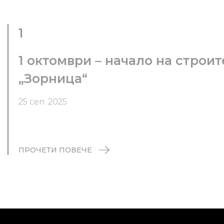
1
1 октомври – начало на строи
„Зорница“
25 сеп. 2025
ПРОЧЕТИ ПОВЕЧЕ