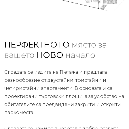
ПЕРФЕКТНОТО
място за
вашето
НОВО
начало
Сградата се издига на 11 етажа и предлага
разнообразие от двустайни, тристайни и
четиристайни апартаменти. В основата ѝ са
проектирани търговски площи, а за удобство на
обитателите са предвидени закрити и открити
паркоместа.
Сградата се намира в квартал с добре развита