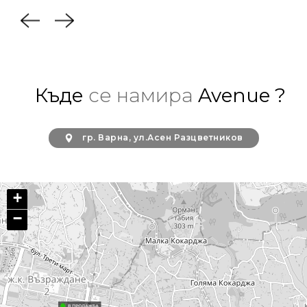
Къде
се намира
Avenue ?
гр. Варна, ул.Асен Разцветников
+
−