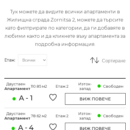
Тук можете да видите всички апартаменти в
Жилищна сграда Zornitsa 2, можете да търсите
като филтрирате по категории, да ги добавяте в
любими както и да кликнете въху апартамента за
подробна информация.
Етаж:
Сортиране
Двустаен
Изток-
110.85 м2
Етаж 2
Свободен
Апартамент
запад
А - 1
ВИЖ ПОВЕЧЕ
Двустаен
Изток-
78.62 м2
Етаж 2
Свободен
Апартамент
запад
А - 4
ВИЖ ПОВЕЧЕ