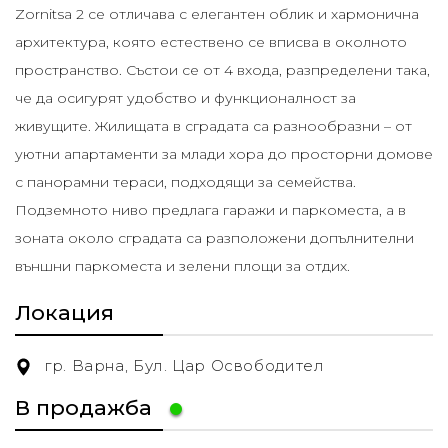
Zornitsa 2 се отличава с елегантен облик и хармонична
архитектура, която естествено се вписва в околното
пространство. Състои се от 4 входа, разпределени така,
че да осигурят удобство и функционалност за
живущите. Жилищата в сградата са разнообразни – от
уютни апартаменти за млади хора до просторни домове
с панорамни тераси, подходящи за семейства.
Подземното ниво предлага гаражи и паркоместа, а в
зоната около сградата са разположени допълнителни
външни паркоместа и зелени площи за отдих.
Локация
гр. Варна, Бул. Цар Освободител
В продажба