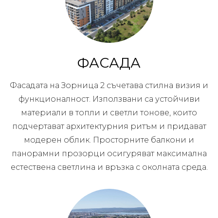
ФАСАДА
Фасадата на Зорница 2 съчетава стилна визия и
функционалност. Използвани са устойчиви
материали в топли и светли тонове, които
подчертават архитектурния ритъм и придават
модерен облик. Просторните балкони и
панорамни прозорци осигуряват максимална
естествена светлина и връзка с околната среда.