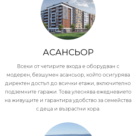
АСАНСЬОР
Всеки от четирите входа е оборудван с
модерен, безшумен асансьор, който осигурява
директен достъп до всички етажи, включително
подземните гаражи. Това улеснява ежедневието
на живущите и гарантира удобство за семейства
с деца и възрастни хора.