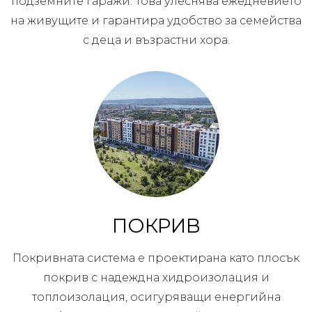
подземните гаражи. Това улеснява ежедневието
на живущите и гарантира удобство за семейства
с деца и възрастни хора.
ПОКРИВ
Покривната система е проектирана като плосък
покрив с надеждна хидроизолация и
топлоизолация, осигуряващи енергийна