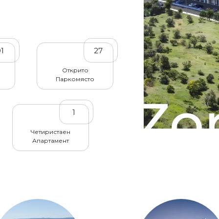
91
27
Открито
Паркомясто
Zor
1
Четиристаен
Апартамент