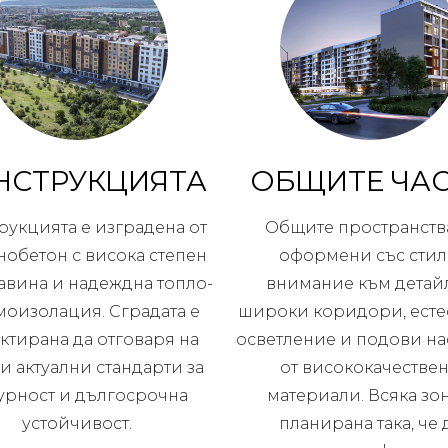
НСТРУКЦИЯТА
ОБЩИТЕ ЧА
рукцията е изградена от
Общите пространства
нобетон с висока степен
оформени със стил
авина и надеждна топло-
внимание към детайл
моизолация. Сградата е
широки коридори, есте
ктирана да отговаря на
осветление и подови на
и актуални стандарти за
от висококачестве
урност и дългосрочна
материали. Всяка зон
устойчивост.
планирана така, че 