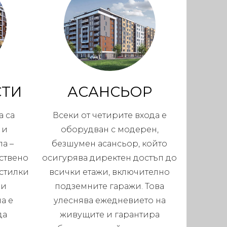
СТИ
АСАНСЬОР
 са
Всеки от четирите входа е
 и
оборудван с модерен,
а –
безшумен асансьор, който
ствено
осигурява директен достъп до
стилки
всички етажи, включително
ни
подземните гаражи. Това
а е
улеснява ежедневието на
да
живущите и гарантира