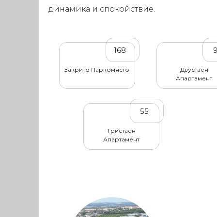
динамика и спокойствие.
168
Закрито Паркомясто
Двустаен
Апартамент
55
Тристаен
Апартамент