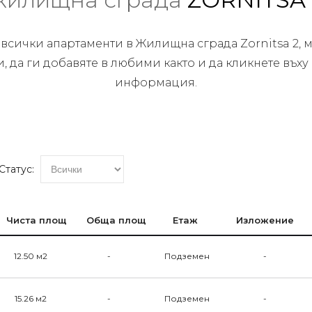
 всички апартаменти в Жилищна сграда Zornitsa 2, м
, да ги добавяте в любими както и да кликнете въху
информация.
Статус:
Чиста площ
Обща площ
Етаж
Изложение
12.50 м2
-
Подземен
-
15.26 м2
-
Подземен
-