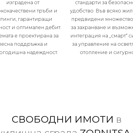
изградена от
стандарти за безопасн
кокачествени тръби и
удобство. Във всяко жи
тинги, гарантиращи
предвидени множество
ност и оптимален дебит.
за захранване и възможн
емата е проектирана за
интеграция на „смарт“ 
лесна поддръжка и
за управление на освет
огодишна надеждност.
отопление и сигурно
СВОБОДНИ ИМОТИ
в
жилищна сграда
ZORNITSA 