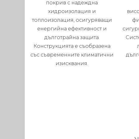
покрив с надеждна
хидроизолация и
висо
топлоизолация, осигуряващи
фи
енергийна ефективност и
сигур
дълготрайна защита.
Сист
Конструкцията е съобразена
със съвременните климатични
дълг
изисквания.