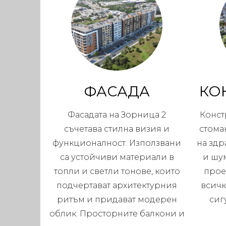
ФАСАДА
КО
Фасадата на Зорница 2
Конст
съчетава стилна визия и
стома
функционалност. Използвани
на здр
са устойчиви материали в
и шу
топли и светли тонове, които
прое
подчертават архитектурния
всичк
ритъм и придават модерен
сиг
облик. Просторните балкони и