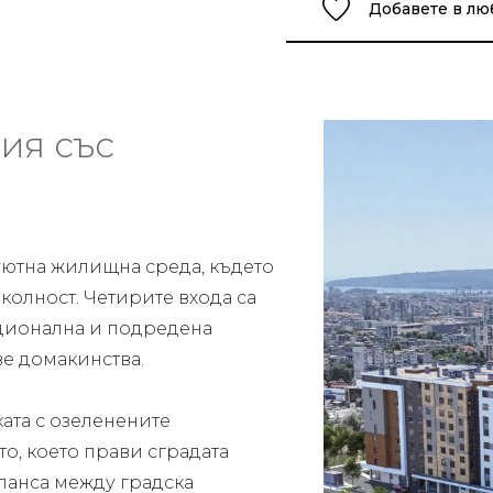
Добавете в л
ия със
 уютна жилищна среда, където
околност. Четирите входа са
кционална и подредена
ве домакинства.
ката с озеленените
о, което прави сградата
ланса между градска