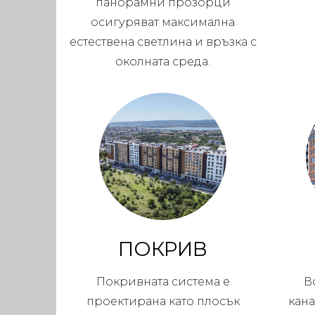
панорамни прозорци
осигуряват максимална
естествена светлина и връзка с
околната среда.
ПОКРИВ
Покривната система е
В
проектирана като плосък
кан