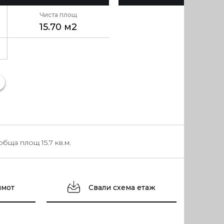
Чиста площ
15.70 м2
бща площ 15.7 кв.м.
имот
Свали схема етаж