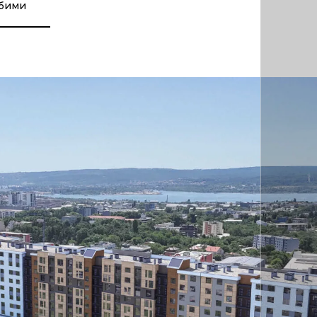
юбими