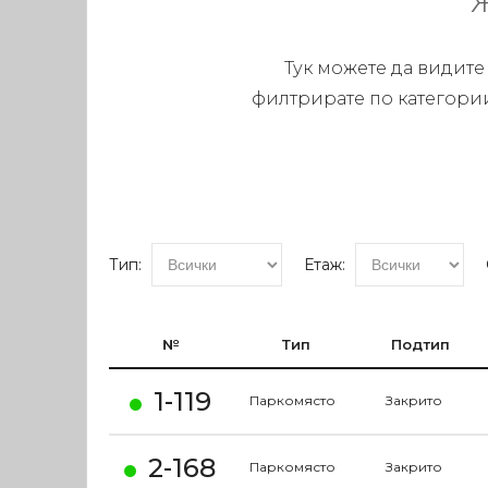
Тук можете да видите
филтрирате по категории
Тип:
Етаж:
№
Тип
Подтип
1-119
Паркомясто
Закрито
2-168
Паркомясто
Закрито