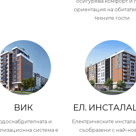
осигурява комфорт и 
ориентация на обитате
техните гости.
ВИК
ЕЛ. ИНСТАЛА
одоснабдителната и
Електрическите инстала
ализационна система е
съобразени с най-но