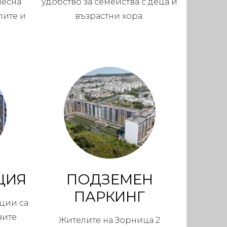
лесна
удобство за семейства с деца и
лите и
възрастни хора.
ЦИЯ
ПОДЗЕМЕН
ПАРКИНГ
ции са
вите
Жителите на Зорница 2