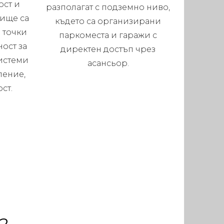
ост и
разполагат с подземно ниво,
лище са
където са организирани
 точки
паркоместа и гаражи с
ост за
директен достъп чрез
системи
асансьор.
ление,
ст.
2