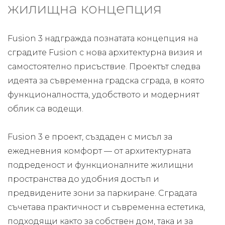
жилищна концепция
Fusion 3 надгражда познатата концепция на
сградите Fusion с нова архитектурна визия и
самостоятелно присъствие. Проектът следва
идеята за съвременна градска сграда, в която
функционалността, удобството и модерният
облик са водещи.
Fusion 3 е проект, създаден с мисъл за
ежедневния комфорт — от архитектурната
подреденост и функционалните жилищни
пространства до удобния достъп и
предвидените зони за паркиране. Сградата
съчетава практичност и съвременна естетика,
подходящи както за собствен дом, така и за