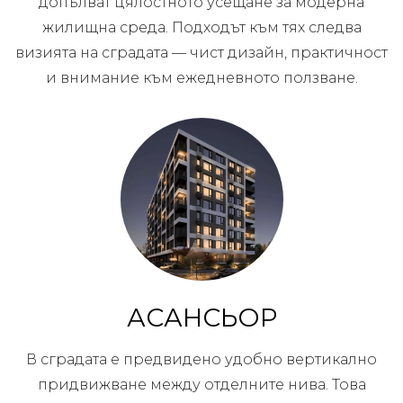
допълват цялостното усещане за модерна
жилищна среда. Подходът към тях следва
визията на сградата — чист дизайн, практичност
и внимание към ежедневното ползване.
АСАНСЬОР
В сградата е предвидено удобно вертикално
придвижване между отделните нива. Това