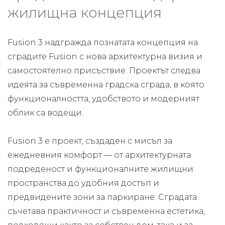
жилищна концепция
Fusion 3 надгражда познатата концепция на
сградите Fusion с нова архитектурна визия и
самостоятелно присъствие. Проектът следва
идеята за съвременна градска сграда, в която
функционалността, удобството и модерният
облик са водещи.
Fusion 3 е проект, създаден с мисъл за
ежедневния комфорт — от архитектурната
подреденост и функционалните жилищни
пространства до удобния достъп и
предвидените зони за паркиране. Сградата
съчетава практичност и съвременна естетика,