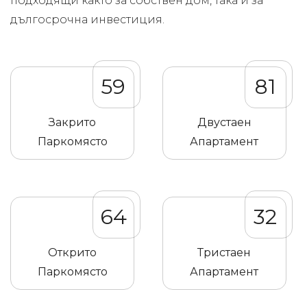
подходящи както за собствен дом, така и за
дългосрочна инвестиция.
59
81
Закрито
Двустаен
Паркомясто
Апартамент
64
32
Открито
Тристаен
Паркомясто
Апартамент