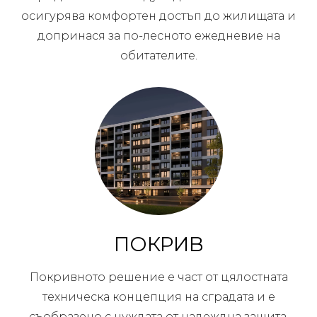
осигурява комфортен достъп до жилищата и
допринася за по-лесното ежедневие на
обитателите.
ПОКРИВ
Покривното решение е част от цялостната
техническа концепция на сградата и е
съобразено с нуждата от надеждна защита,