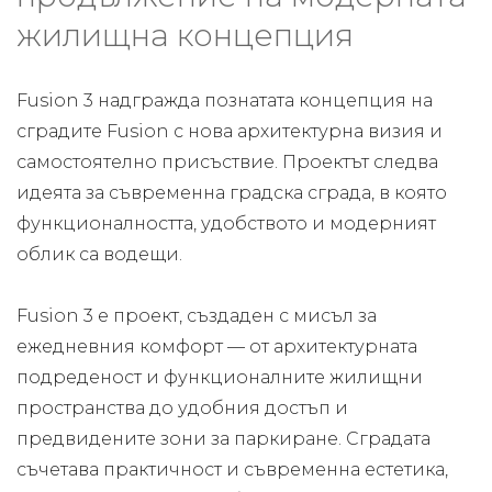
жилищна концепция
Fusion 3 надгражда познатата концепция на
сградите Fusion с нова архитектурна визия и
самостоятелно присъствие. Проектът следва
идеята за съвременна градска сграда, в която
функционалността, удобството и модерният
облик са водещи.
Fusion 3 е проект, създаден с мисъл за
ежедневния комфорт — от архитектурната
подреденост и функционалните жилищни
пространства до удобния достъп и
предвидените зони за паркиране. Сградата
съчетава практичност и съвременна естетика,