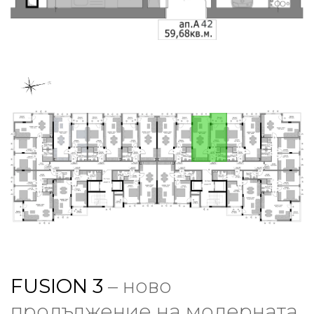
FUSION 3
– ново
продължение на модерната