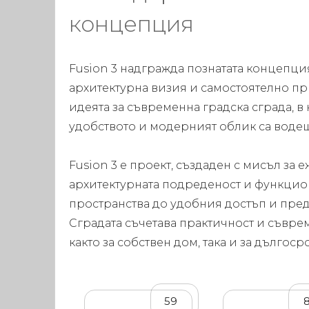
концепция
Fusion 3 надгражда познатата концепция
архитектурна визия и самостоятелно пр
идеята за съвременна градска сграда, в
удобството и модерният облик са воде
Fusion 3 е проект, създаден с мисъл за
архитектурната подреденост и функци
пространства до удобния достъп и пре
Сградата съчетава практичност и съвре
както за собствен дом, така и за дългос
59