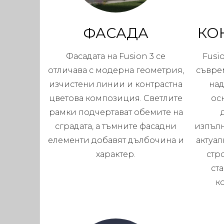
ФАСАДА
КО
Фасадата на Fusion 3 се
Fusi
отличава с модерна геометрия,
съвре
изчистени линии и контрастна
над
цветова композиция. Светлите
ос
рамки подчертават обемите на
сградата, а тъмните фасадни
изпълн
елементи добавят дълбочина и
актуал
характер.
стр
ст
к