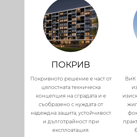
ПОКРИВ
Покривното решение е част от
ВиК 
цялостната техническа
и
концепция на сградата и е
изис
съобразено с нуждата от
жил
надеждна защита, устойчивост
фок
и дълготрайност при
прак
експлоатация.