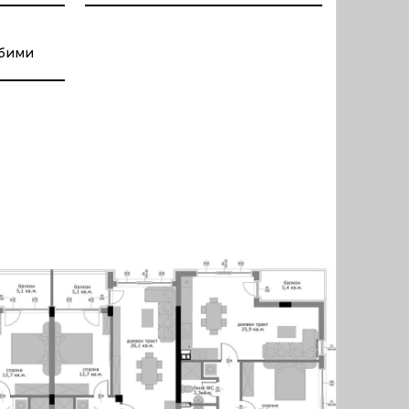
юбими