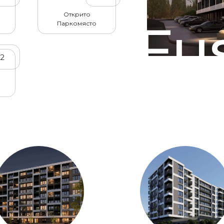
Открито
Fu
Паркомясто
32