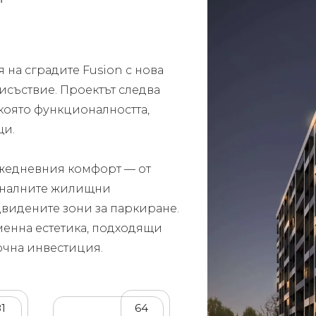
 на сградите Fusion с нова
исъствие. Проектът следва
 която функционалността,
щи.
 ежедневния комфорт — от
оналните жилищни
двидените зони за паркиране.
менна естетика, подходящи
рочна инвестиция.
81
64