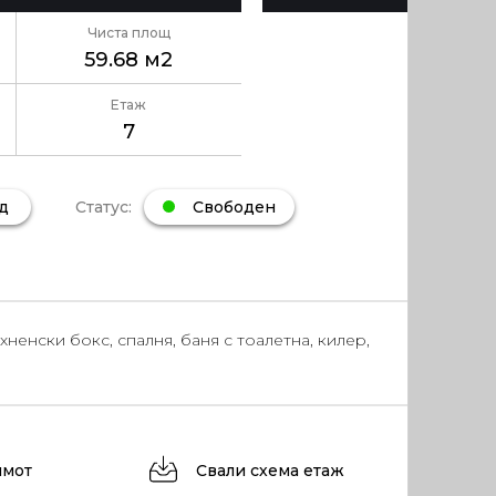
Чиста площ
59.68 м2
Етаж
7
Статус:
Свободен
д
хненски бокс, спалня, баня с тоалетна, килер,
имот
Свали схема етаж