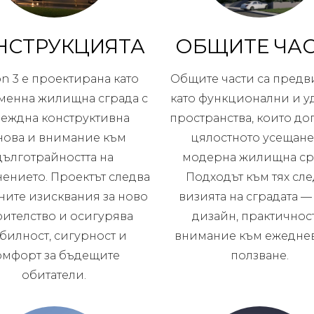
НСТРУКЦИЯТА
ОБЩИТЕ ЧА
on 3 е проектирана като
Общите части са пред
менна жилищна сграда с
като функционални и 
еждна конструктивна
пространства, които до
нова и внимание към
цялостното усещане
дълготрайността на
модерна жилищна ср
ението. Проектът следва
Подходът към тях сл
ните изисквания за ново
визията на сградата —
оителство и осигурява
дизайн, практичнос
абилност, сигурност и
внимание към ежедне
омфорт за бъдещите
ползване.
обитатели.