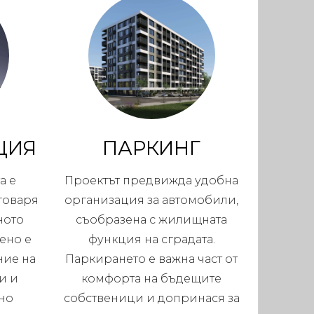
ЦИЯ
ПАРКИНГ
а е
Проектът предвижда удобна
тговаря
организация за автомобили,
ното
съобразена с жилищната
ено е
функция на сградата.
ние на
Паркирането е важна част от
и и
комфорта на бъдещите
но
собственици и допринася за