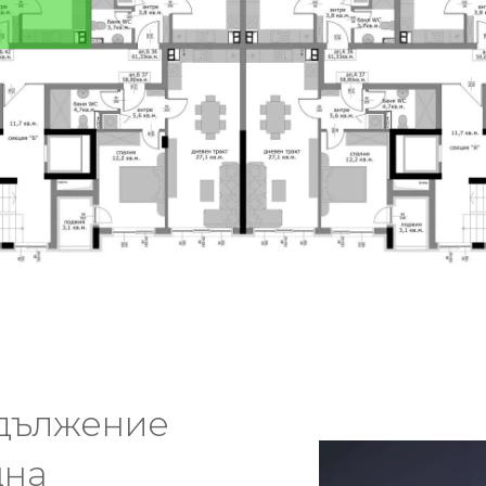
одължение
щна