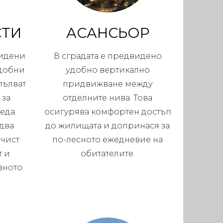
СТИ
АСАНСЬОР
видени
В сградата е предвидено
удобни
удобно вертикално
пълват
придвижване между
 за
отделните нива. Това
еда.
осигурява комфортен достъп
едва
до жилищата и допринася за
 чист
по-лесното ежедневие на
т и
обитателите.
вното