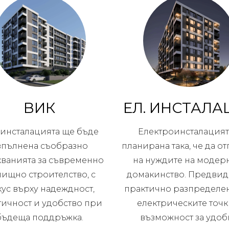
ВИК
ЕЛ. ИНСТАЛА
инсталацията ще бъде
Електроинсталацият
зпълнена съобразно
планирана така, че да о
кванията за съвременно
на нуждите на модер
ищно строителство, с
домакинство. Предвид
ус върху надеждност,
практично разпределе
тичност и удобство при
електрическите точк
бъдеща поддръжка.
възможност за удоб