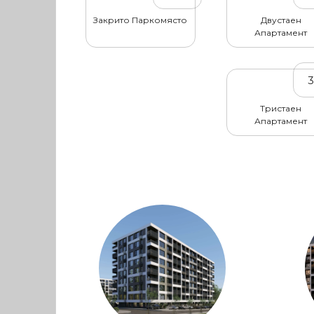
Закрито Паркомясто
Двустаен
Апартамент
Тристаен
Апартамент