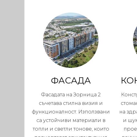
ФАСАДА
КО
Фасадата на Зорница 2
Конст
съчетава стилна визия и
стома
функционалност. Използвани
на здр
са устойчиви материали в
и шу
топли и светли тонове, които
прое