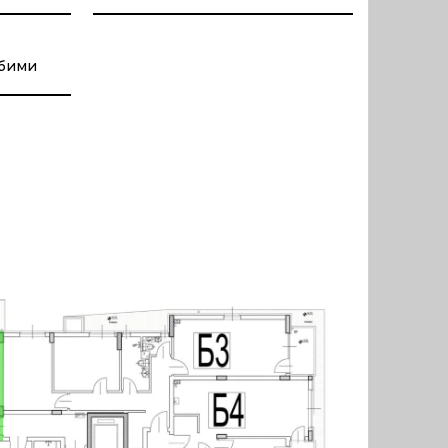
юбими