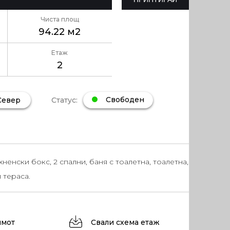
Чиста площ
94.22 м2
Етаж
2
Статус:
Свободен
евер
ненски бокс, 2 спални, баня с тоалетна, тоалетна,
 тераса.
имот
Свали схема етаж