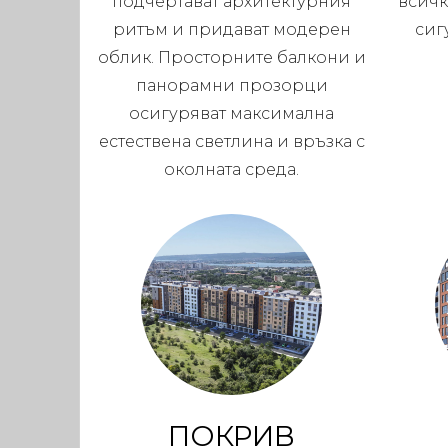
подчертават архитектурния
всичк
ритъм и придават модерен
сиг
облик. Просторните балкони и
панорамни прозорци
осигуряват максимална
естествена светлина и връзка с
околната среда.
ПОКРИВ