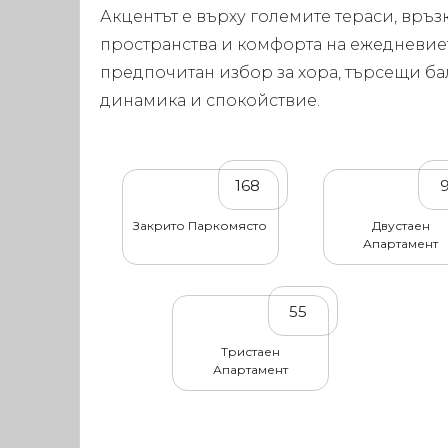
Акцентът е върху големите тераси, връз
пространства и комфорта на ежедневиет
предпочитан избор за хора, търсещи ба
динамика и спокойствие.
168
Закрито Паркомясто
Двустаен
Апартамент
55
Тристаен
Апартамент