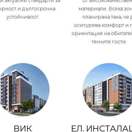
и актуални стандарти за
от висококачестве
урност и дългосрочна
материали. Всяка зон
устойчивост.
планирана така, че 
осигурява комфорт и 
ориентация на обитате
техните гости.
ВИК
ЕЛ. ИНСТАЛА