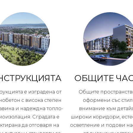
НСТРУКЦИЯТА
ОБЩИТЕ ЧА
рукцията е изградена от
Общите пространства
нобетон с висока степен
оформени със стил
авина и надеждна топло-
внимание към детайл
моизолация. Сградата е
широки коридори, есте
ктирана да отговаря на
осветление и подови на