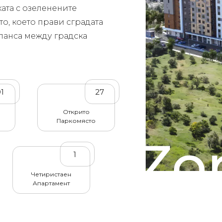
ката с озеленените
о, което прави сградата
ланса между градска
91
27
Открито
Паркомясто
Zor
1
Четиристаен
Апартамент