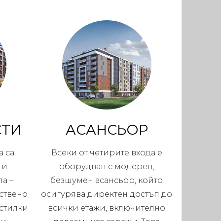
СТИ
АСАНСЬОР
 са
Всеки от четирите входа е
 и
оборудван с модерен,
а –
безшумен асансьор, който
ствено
осигурява директен достъп до
стилки
всички етажи, включително