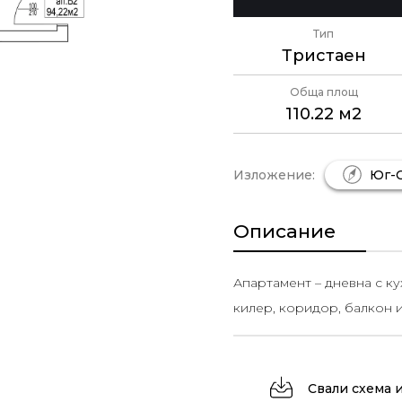
Тип
Тристаен
Обща площ
110.22 м2
Изложение:
Юг-С
Описание
Апартамент – дневна с кух
килер, коридор, балкон и
Свали схема 