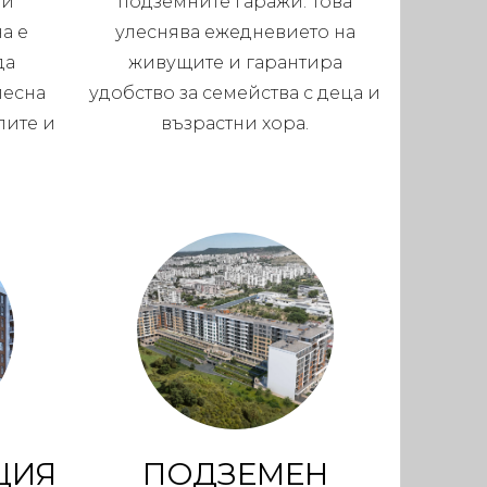
ни
подземните гаражи. Това
а е
улеснява ежедневието на
да
живущите и гарантира
лесна
удобство за семейства с деца и
лите и
възрастни хора.
ЦИЯ
ПОДЗЕМЕН