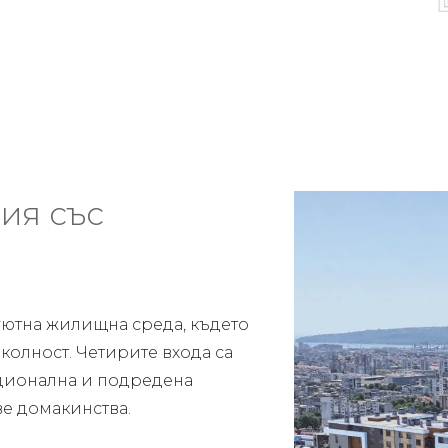
ия със
 уютна жилищна среда, където
околност. Четирите входа са
кционална и подредена
ве домакинства.