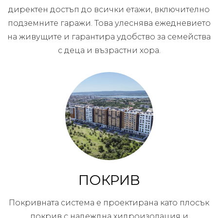
директен достъп до всички етажи, включително
подземните гаражи. Това улеснява ежедневието
на живущите и гарантира удобство за семейства
с деца и възрастни хора.
ПОКРИВ
Покривната система е проектирана като плосък
покрив с надеждна хидроизолация и