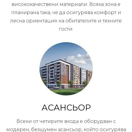
висококачествени материали. Всяка зона е
планирана така, че да осигурява комфорт и
лесна ориентация на обитателите и техните
гости.
АСАНСЬОР
Всеки от четирите входа е оборудван с
модерен, безшумен асансьор, който осигурява