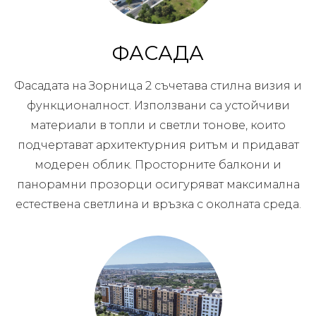
ФАСАДА
Фасадата на Зорница 2 съчетава стилна визия и
функционалност. Използвани са устойчиви
материали в топли и светли тонове, които
подчертават архитектурния ритъм и придават
модерен облик. Просторните балкони и
панорамни прозорци осигуряват максимална
естествена светлина и връзка с околната среда.