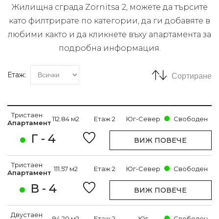
Жилищна сграда Zornitsa 2, можете да търсите
като филтрирате по категории, да ги добавяте в
любими както и да кликнете въху апартамента за
подробна информация.
Етаж:
Сортиране
Тристаен
112.84 м2
Етаж 2
Юг-Север
Свободен
Апартамент
Г - 4
ВИЖ ПОВЕЧЕ
Тристаен
111.57 м2
Етаж 2
Юг-Север
Свободен
Апартамент
В - 4
ВИЖ ПОВЕЧЕ
Двустаен
94.20 м2
Етаж 2
Юг
Свободен