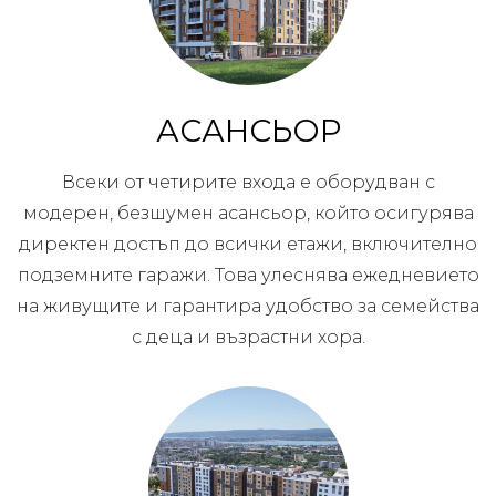
АСАНСЬОР
Всеки от четирите входа е оборудван с
модерен, безшумен асансьор, който осигурява
директен достъп до всички етажи, включително
подземните гаражи. Това улеснява ежедневието
на живущите и гарантира удобство за семейства
с деца и възрастни хора.