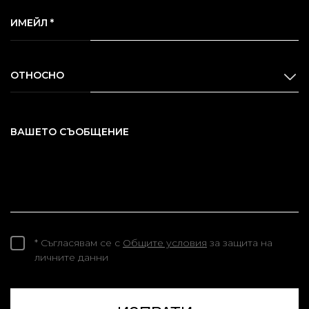
ИМЕЙЛ *
ОТНОСНО
ВАШЕТО СЪОБЩЕНИЕ
* Съгласявам се с
Общите условия
за защита на
личните данни