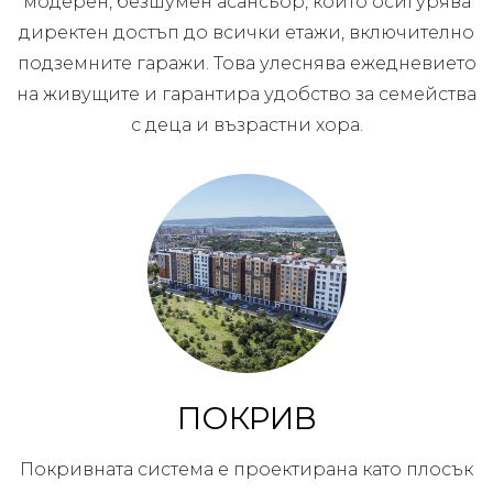
модерен, безшумен асансьор, който осигурява
директен достъп до всички етажи, включително
подземните гаражи. Това улеснява ежедневието
на живущите и гарантира удобство за семейства
с деца и възрастни хора.
ПОКРИВ
Покривната система е проектирана като плосък