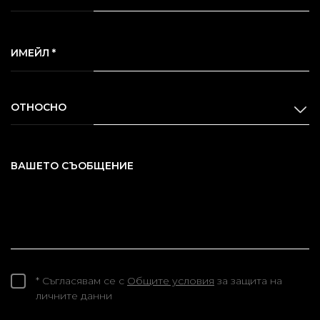
ИМЕЙЛ *
ОТНОСНО
ВАШЕТО СЪОБЩЕНИЕ
* Съгласявам се с
Общите условия
за защита на
личните данни