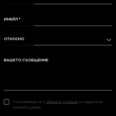
ИМЕЙЛ *
ОТНОСНО
ВАШЕТО СЪОБЩЕНИЕ
* Съгласявам се с
Общите условия
за защита на
личните данни