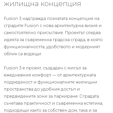
жилищна концепция
Fusion 3 надгражда познатата концепция на
сградите Fusion с нова архитектурна визия и
самостоятелно присъствие. Проектът следва
идеята за съвременна градска сграда, в която
функционалността, удобството и модерният
облик са водещи.
Fusion 3 е проект, създаден с мисъл за
ежедневния комфорт — от архитектурната
подреденост и функционалните жилищни
пространства до удобния достъп и
предвидените зони за паркиране. Сградата
съчетава практичност и съвременна естетика,
подходящи както за собствен дом, така и за