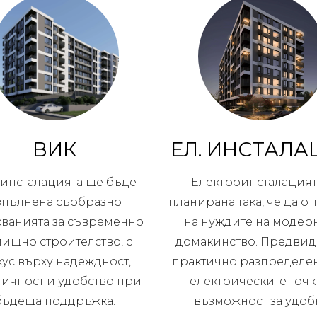
ВИК
ЕЛ. ИНСТАЛА
инсталацията ще бъде
Електроинсталацият
зпълнена съобразно
планирана така, че да о
кванията за съвременно
на нуждите на модер
ищно строителство, с
домакинство. Предвид
ус върху надеждност,
практично разпределе
тичност и удобство при
електрическите точк
бъдеща поддръжка.
възможност за удоб