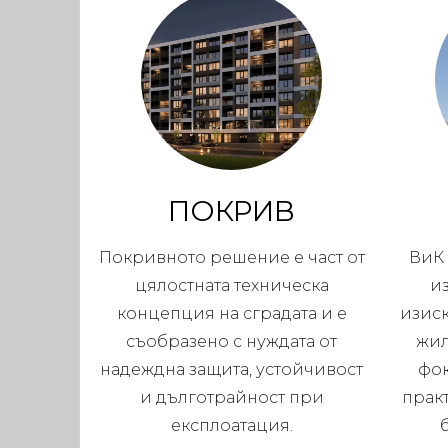
ПОКРИВ
Покривното решение е част от
ВиК 
цялостната техническа
и
концепция на сградата и е
изис
съобразено с нуждата от
жил
надеждна защита, устойчивост
фок
и дълготрайност при
прак
експлоатация.