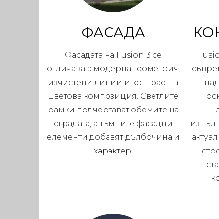
ФАСАДА
КО
Фасадата на Fusion 3 се
Fusi
отличава с модерна геометрия,
съвре
изчистени линии и контрастна
над
цветова композиция. Светлите
ос
рамки подчертават обемите на
сградата, а тъмните фасадни
изпълн
елементи добавят дълбочина и
актуал
характер.
стр
ст
к