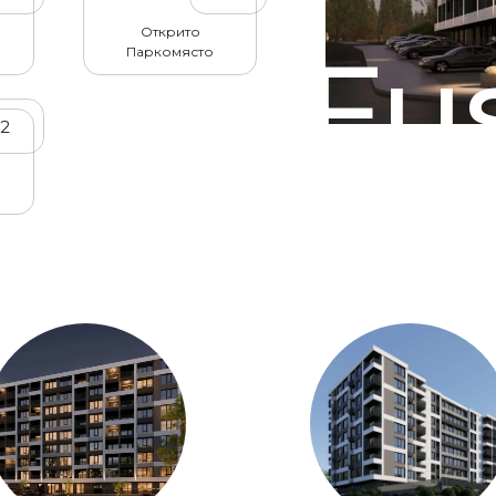
Открито
Fu
Паркомясто
32