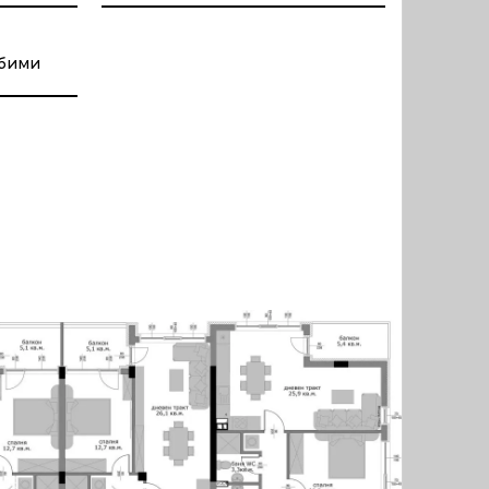
юбими