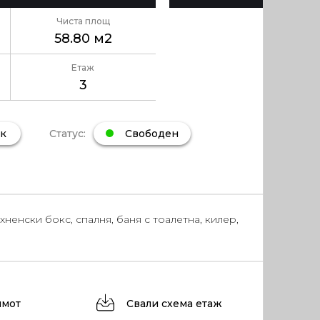
Чиста площ
58.80 м2
Етаж
3
Статус:
Свободен
к
хненски бокс, спалня, баня с тоалетна, килер,
имот
Свали схема етаж