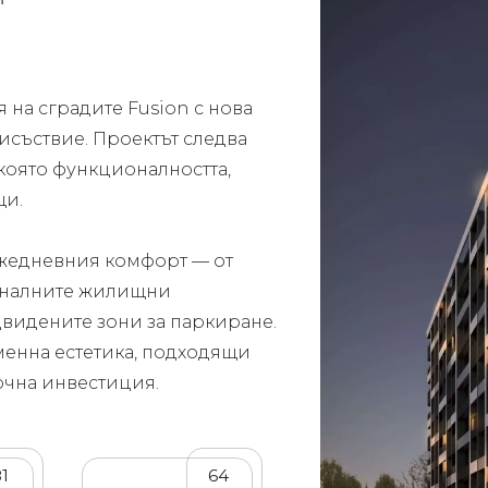
 на сградите Fusion с нова
исъствие. Проектът следва
 която функционалността,
щи.
 ежедневния комфорт — от
оналните жилищни
двидените зони за паркиране.
менна естетика, подходящи
рочна инвестиция.
81
64