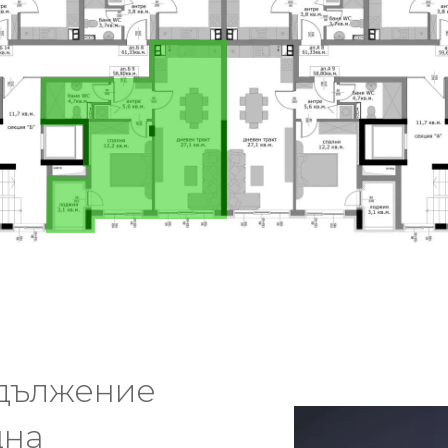
одължение
щна