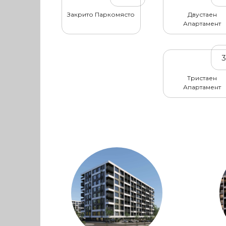
Закрито Паркомясто
Двустаен
Апартамент
Тристаен
Апартамент