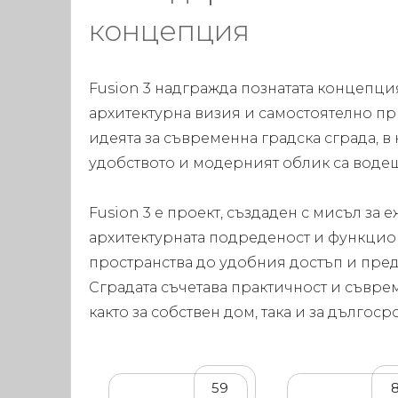
концепция
Fusion 3 надгражда познатата концепция
архитектурна визия и самостоятелно пр
идеята за съвременна градска сграда, в
удобството и модерният облик са воде
Fusion 3 е проект, създаден с мисъл за
архитектурната подреденост и функци
пространства до удобния достъп и пре
Сградата съчетава практичност и съвре
както за собствен дом, така и за дългос
59