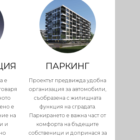
ЦИЯ
ПАРКИНГ
а е
Проектът предвижда удобна
тговаря
организация за автомобили,
ното
съобразена с жилищната
ено е
функция на сградата.
ние на
Паркирането е важна част от
и и
комфорта на бъдещите
но
собственици и допринася за