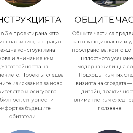
НСТРУКЦИЯТА
ОБЩИТЕ ЧА
on 3 е проектирана като
Общите части са пред
менна жилищна сграда с
като функционални и 
еждна конструктивна
пространства, които до
нова и внимание към
цялостното усещане
дълготрайността на
модерна жилищна ср
ението. Проектът следва
Подходът към тях сл
ните изисквания за ново
визията на сградата —
оителство и осигурява
дизайн, практичнос
абилност, сигурност и
внимание към ежедне
омфорт за бъдещите
ползване.
обитатели.