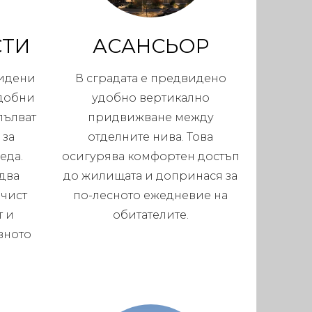
СТИ
АСАНСЬОР
видени
В сградата е предвидено
удобни
удобно вертикално
пълват
придвижване между
 за
отделните нива. Това
еда.
осигурява комфортен достъп
едва
до жилищата и допринася за
 чист
по-лесното ежедневие на
т и
обитателите.
вното