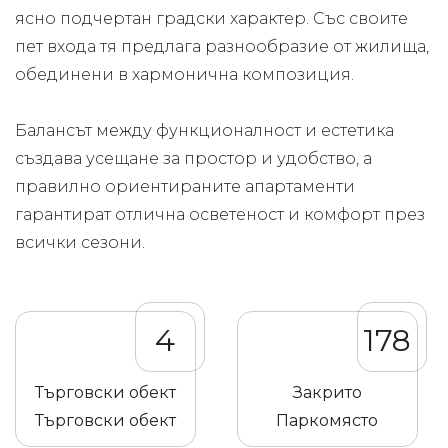
ясно подчертан градски характер. Със своите
пет входа тя предлага разнообразие от жилища,
обединени в хармонична композиция.
Балансът между функционалност и естетика
създава усещане за простор и удобство, а
правилно ориентираните апартаменти
гарантират отлична осветеност и комфорт през
всички сезони.
4
178
Търговски обект
Закрито
Търговски обект
Паркомясто