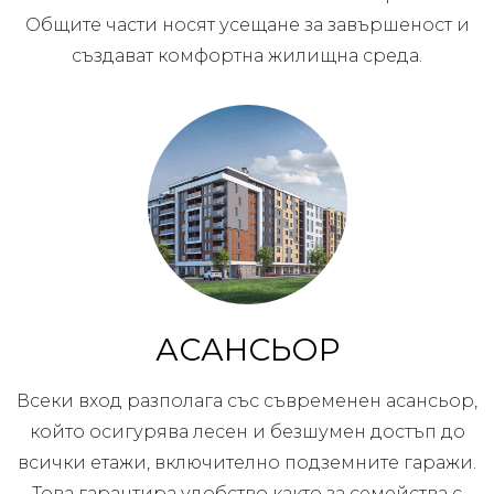
Общите части носят усещане за завършеност и
създават комфортна жилищна среда.
АСАНСЬОР
Всеки вход разполага със съвременен асансьор,
който осигурява лесен и безшумен достъп до
всички етажи, включително подземните гаражи.
Това гарантира удобство както за семейства с