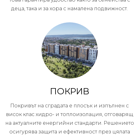
деца, така и за хора с намалена подвижност.
ПОКРИВ
Покривът на сградата е плосък и изпълнен с
висок клас хидро- и топлоизолация, отговарящ
на актуалните енергийни стандарти. Решението
осигурява защита и ефективност през цялата