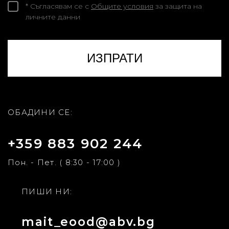
* Съгласявам се с
Общите условия
за защита на
личните данни
ОБАДИНИ СЕ:
+359 883 902 244
Пон. - Пет. ( 8:30 - 17:00 )
ПИШИ НИ:
mait_eood@abv.bg