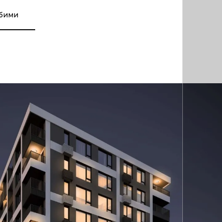
юбими