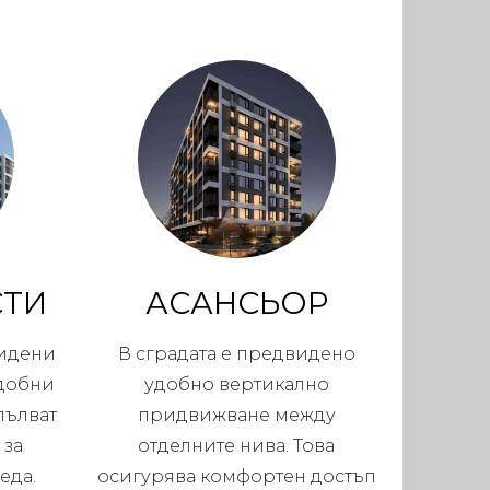
СТИ
АСАНСЬОР
видени
В сградата е предвидено
удобни
удобно вертикално
пълват
придвижване между
 за
отделните нива. Това
еда.
осигурява комфортен достъп