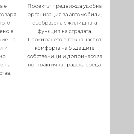
а е
Проектът предвижда удобна
тговаря
организация за автомобили,
ното
съобразена с жилищната
ено е
функция на сградата.
ние на
Паркирането е важна част от
и и
комфорта на бъдещите
но
собственици и допринася за
е на
по-практична градска среда.
тва.