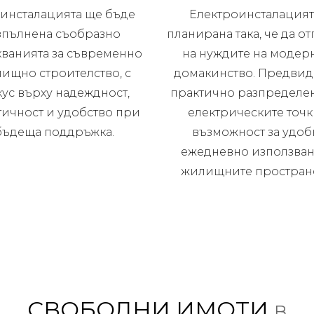
инсталацията ще бъде
Електроинсталацият
зпълнена съобразно
планирана така, че да о
кванията за съвременно
на нуждите на модер
ищно строителство, с
домакинство. Предвид
ус върху надеждност,
практично разпределе
тичност и удобство при
електрическите точк
бъдеща поддръжка.
възможност за удоб
ежедневно използван
жилищните пространс
СВОБОДНИ ИМОТИ
в