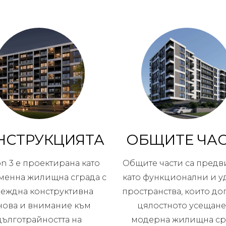
НСТРУКЦИЯТА
ОБЩИТЕ ЧА
on 3 е проектирана като
Общите части са пред
менна жилищна сграда с
като функционални и 
еждна конструктивна
пространства, които до
нова и внимание към
цялостното усещане
дълготрайността на
модерна жилищна ср