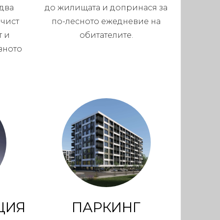
едва
до жилищата и допринася за
 чист
по-лесното ежедневие на
т и
обитателите.
вното
ЦИЯ
ПАРКИНГ