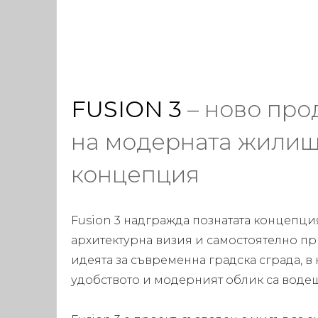
FUSION 3
– ново пр
на модерната жили
концепция
Fusion 3 надгражда познатата концепция
архитектурна визия и самостоятелно пр
идеята за съвременна градска сграда, в
удобството и модерният облик са воде