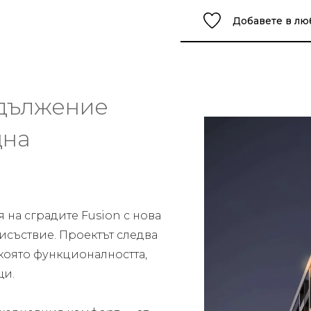
Добавете в л
одължение
щна
 на сградите Fusion с нова
исъствие. Проектът следва
 която функционалността,
щи.