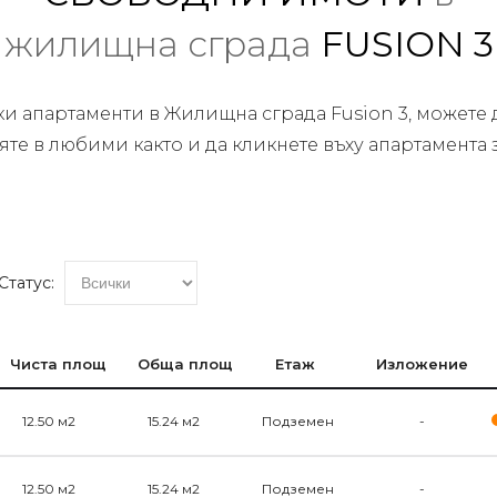
жилищна сграда
FUSION 3
ки апартаменти в Жилищна сграда Fusion 3, можете 
вяте в любими както и да кликнете въху апартамент
Статус:
Чиста площ
Обща площ
Етаж
Изложение
12.50 м2
15.24 м2
Подземен
-
12.50 м2
15.24 м2
Подземен
-