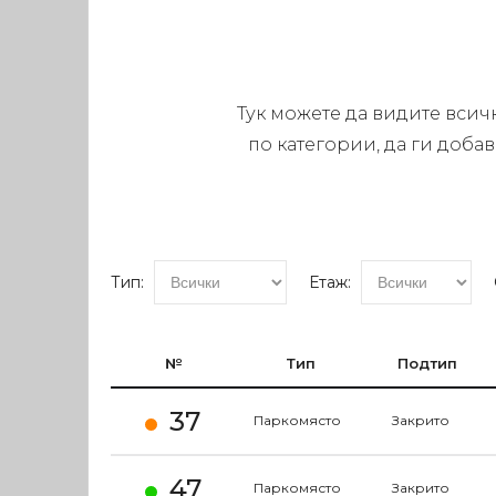
Тук можете да видите всич
по категории, да ги доба
Тип:
Етаж:
№
Тип
Подтип
37
Паркомясто
Закрито
47
Паркомясто
Закрито