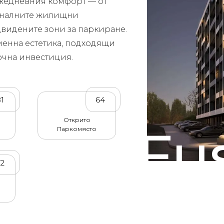
 ежедневния комфорт — от
оналните жилищни
двидените зони за паркиране.
менна естетика, подходящи
рочна инвестиция.
81
64
Открито
Fu
Паркомясто
32