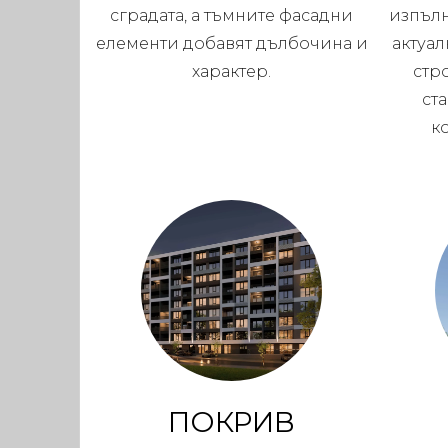
сградата, а тъмните фасадни
изпълн
елементи добавят дълбочина и
актуал
характер.
стр
ст
к
ПОКРИВ