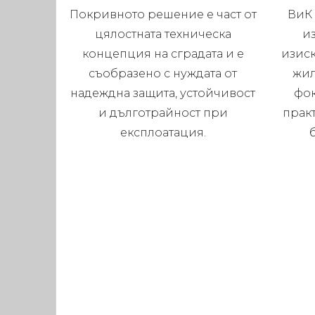
Покривното решение е част от
ВиК 
цялостната техническа
и
концепция на сградата и е
изис
съобразено с нуждата от
жил
надеждна защита, устойчивост
фок
и дълготрайност при
прак
експлоатация.