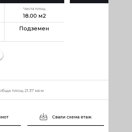
Чиста площ
18.00 м2
Подземен
бща площ 21.37 кв.м
имот
Свали схема етаж