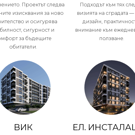
ението. Проектът следва
Подходът към тях сл
ните изисквания за ново
визията на сградата —
оителство и осигурява
дизайн, практичнос
абилност, сигурност и
внимание към ежедне
омфорт за бъдещите
ползване.
обитатели.
ВИК
ЕЛ. ИНСТАЛА