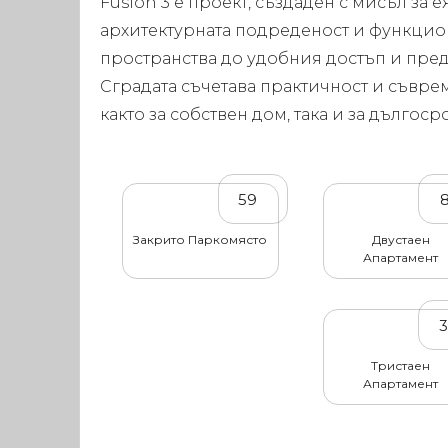
Fusion 3 е проект, създаден с мисъл за
архитектурната подреденост и функци
пространства до удобния достъп и пре
Сградата съчетава практичност и съвре
както за собствен дом, така и за дългос
59
Закрито Паркомясто
Двустаен
Апартамент
Тристаен
Апартамент