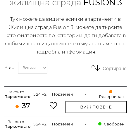
жилищна сграда
FUSION 3
Тук можете да видите всички апартаменти в
Жилищна сграда Fusion 3, можете да търсите
като филтрирате по категории, да ги добавяте в
любими както и да кликнете въху апартамента за
подробна информация.
Етаж:
Сортиране
Закрито
15.24 м2
Подземен
-
Паркомясто
Резервиран
37
ВИЖ ПОВЕЧЕ
Закрито
15.24 м2
Подземен
-
Свободен
Паркомясто