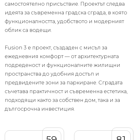
самостоятелно присъствие. Проектът следва
идеята за съвременна градска сграда, в която
функционалността, удобството и модерният
облик са водещи.
Fusion 3 е проект, създаден с мисъл за
ежедневния комфорт — от архитектурната
подреденост и функционалните жилищни
пространства до удобния достъп и
предвидените зони за паркиране. Сградата
съчетава практичност и съвременна естетика,
подходящи както за собствен дом, така и за
дългосрочна инвестиция.
59
81