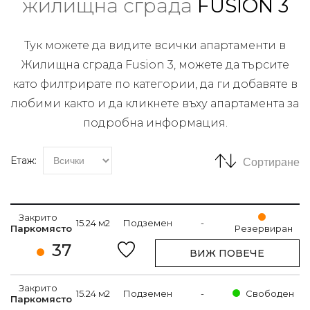
жилищна сграда
FUSION 3
Тук можете да видите всички апартаменти в
Жилищна сграда Fusion 3, можете да търсите
като филтрирате по категории, да ги добавяте в
любими както и да кликнете въху апартамента за
подробна информация.
Етаж:
Сортиране
Закрито
15.24 м2
Подземен
-
Паркомясто
Резервиран
37
ВИЖ ПОВЕЧЕ
Закрито
15.24 м2
Подземен
-
Свободен
Паркомясто