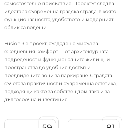
самостоятелно присъствие. Проектът следва
идеята за съвременна градска сграда, в която
функционалността, удобството и модерният
облик са водещи.
Fusion 3 е проект, създаден с мисъл за
ежедневния комфорт — от архитектурната
подреденост и функционалните жилищни
пространства до удобния достъп и
предвидените зони за паркиране. Сградата
съчетава практичност и съвременна естетика,
подходящи както за собствен дом, така и за
дългосрочна инвестиция.
59
81