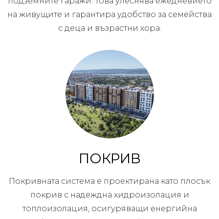
подземните гаражи. Това улеснява ежедневието
на живущите и гарантира удобство за семейства
с деца и възрастни хора.
ПОКРИВ
Покривната система е проектирана като плосък
покрив с надеждна хидроизолация и
топлоизолация, осигуряващи енергийна