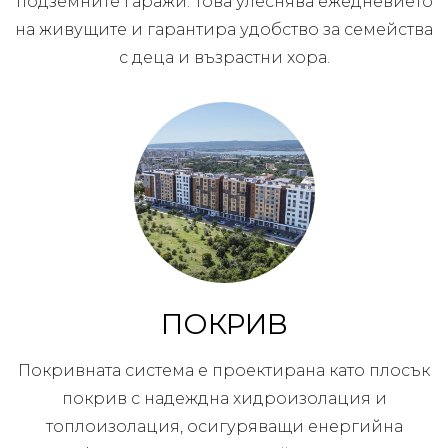
подземните гаражи. Това улеснява ежедневието
на живущите и гарантира удобство за семейства
с деца и възрастни хора.
ПОКРИВ
Покривната система е проектирана като плосък
покрив с надеждна хидроизолация и
топлоизолация, осигуряващи енергийна