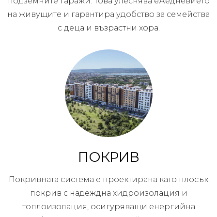
подземните гаражи. Това улеснява ежедневието
на живущите и гарантира удобство за семейства
с деца и възрастни хора.
ПОКРИВ
Покривната система е проектирана като плосък
покрив с надеждна хидроизолация и
топлоизолация, осигуряващи енергийна