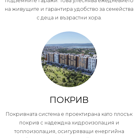
подземните гаражи. Това улеснява ежедневието
на живущите и гарантира удобство за семейства
с деца и възрастни хора.
ПОКРИВ
Покривната система е проектирана като плосък
покрив с надеждна хидроизолация и
топлоизолация, осигуряващи енергийна