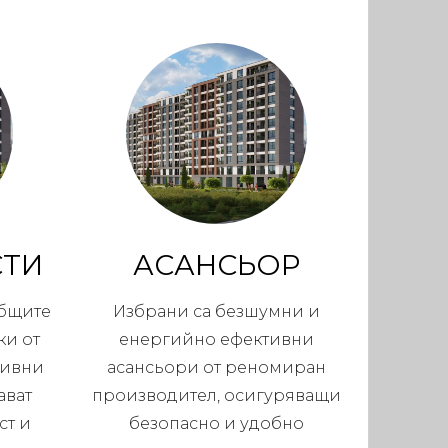
СТИ
АСАНСЬОР
общите
Избрани са безшумни и
ки от
енергийно ефективни
тивни
асансьори от реномиран
ават
производител, осигуряващи
ст и
безопасно и удобно