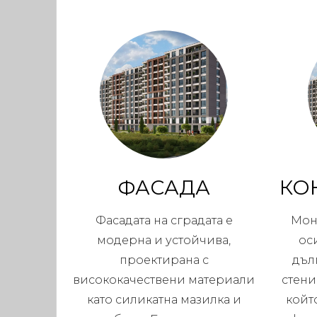
ФАСАДА
КО
Фасадата на сградата е
Мон
модерна и устойчива,
ос
проектирана с
дъл
висококачествени материали
стени
като силикатна мазилка и
койт