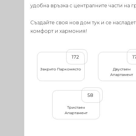
удобна връзка с централните части на г
Създайте своя нов дом тук и се насладет
комфорт и хармония!
172
1
Закрито Паркомясто
Двустаен
Апартамент
58
Тристаен
Апартамент