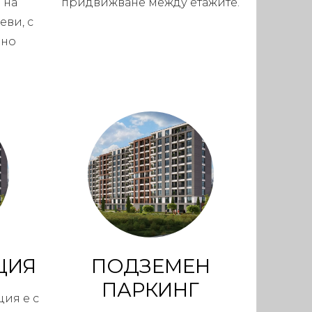
 на
придвижване между етажите.
еви, с
рно
ЦИЯ
ПОДЗЕМЕН
ПАРКИНГ
ция е с