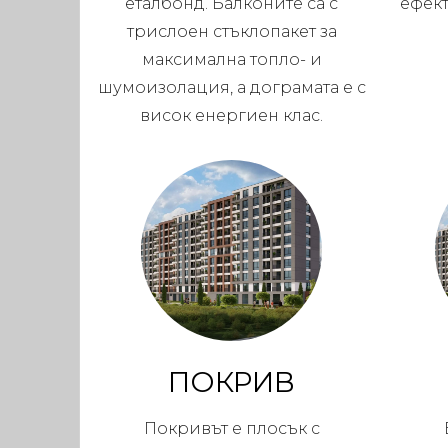
еталбонд. Балконите са с
ефек
трислоен стъклопакет за
максимална топло- и
шумоизолация, а дограмата е с
висок енергиен клас.
ПОКРИВ
Покривът е плосък с