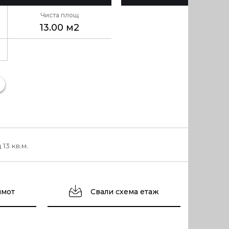
Чиста площ
13.00 м2
13 кв.м.
имот
Свали схема етаж