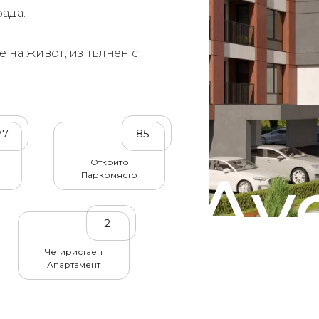
рада.
е на живот, изпълнен с
77
85
Открито
Av
Паркомясто
2
Четиристаен
Апартамент