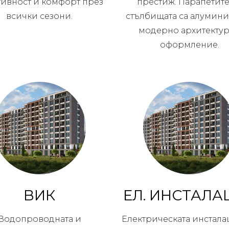
тивност и комфорт през
престиж. Парапетите
всички сезони.
стълбищата са алумини
модерно архитекту
оформление.
ВИК
ЕЛ. ИНСТАЛА
Водопроводната и
Електрическата инстала