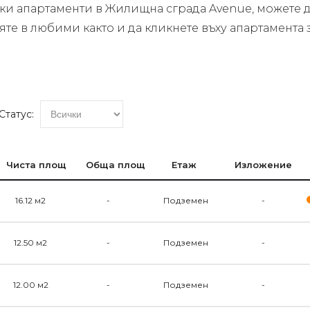
чки апартаменти в Жилищна сграда Avenue, можете д
вяте в любими както и да кликнете въху апартамент
Статус:
Чиста площ
Обща площ
Етаж
Изложение
16.12 м2
-
Подземен
-
12.50 м2
-
Подземен
-
12.00 м2
-
Подземен
-