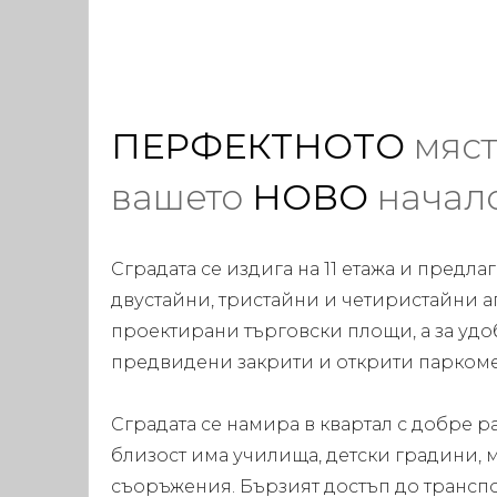
ПЕРФЕКТНОТО
мяст
вашето
НОВО
начал
Сградата се издига на 11 етажа и предла
двустайни, тристайни и четиристайни ап
проектирани търговски площи, а за удоб
предвидени закрити и открити паркоме
Сградата се намира в квартал с добре р
близост има училища, детски градини, 
съоръжения. Бързият достъп до трансп