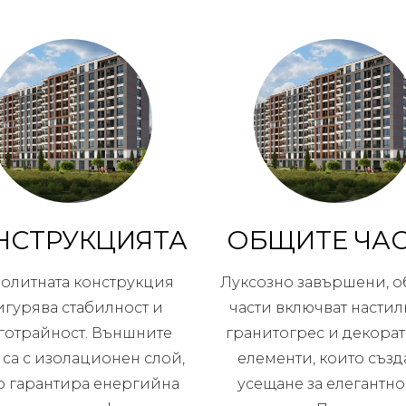
НСТРУКЦИЯТА
ОБЩИТЕ ЧА
олитната конструкция
Луксозно завършени, 
игурява стабилност и
части включват настил
готрайност. Външните
гранитогрес и декора
 са с изолационен слой,
елементи, които създ
о гарантира енергийна
усещане за елегантно