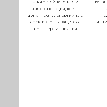
многослойна топло- и
канал
хидроизолация, което
допринася за енергийната
на
ефективност и защита от
инди
атмосферни влияния.