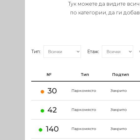
Тук можете да видите вси
по категории, да ги доба
Тип:
Етаж:
№
Тип
Подтип
30
Паркомясто
Закрито
42
Паркомясто
Закрито
140
Паркомясто
Закрито