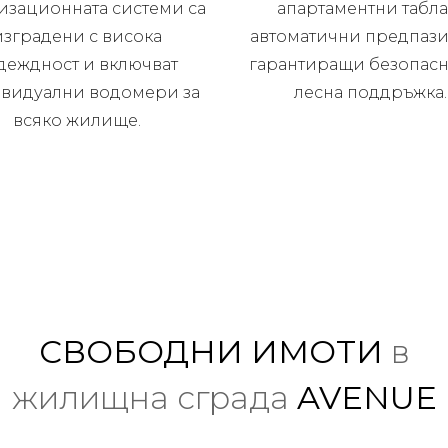
изационната системи са
апартаментни табла
изградени с висока
автоматични предпази
деждност и включват
гарантиращи безопасн
видуални водомери за
лесна поддръжка.
всяко жилище.
СВОБОДНИ ИМОТИ
в
жилищна сграда
AVENUE