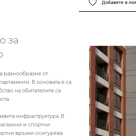
Добавете в л
о за
о
га разнообразие от
артаменти. В основата ѝ са
ство на обитателите са
ста.
азвита инфраструктура. В
магазини и спортни
ортни връзки осигурява