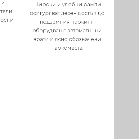
 и
Широки и удобни рампи
тели,
осигуряват лесен достъп до
ост и
подземния паркинг,
оборудван с автоматични
врати и ясно обозначени
паркоместа.