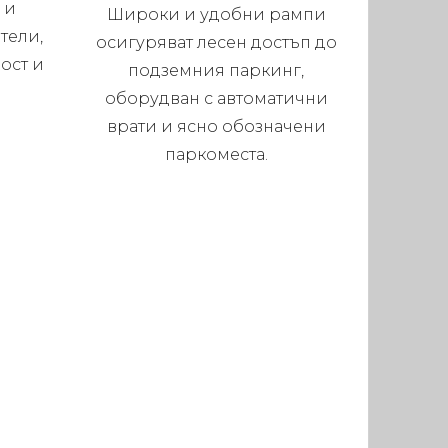
 и
Широки и удобни рампи
тели,
осигуряват лесен достъп до
ост и
подземния паркинг,
оборудван с автоматични
врати и ясно обозначени
паркоместа.