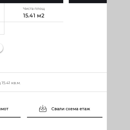
Чиста площ
15.41 м2
5.41 кв.м.
имот
Свали схема етаж