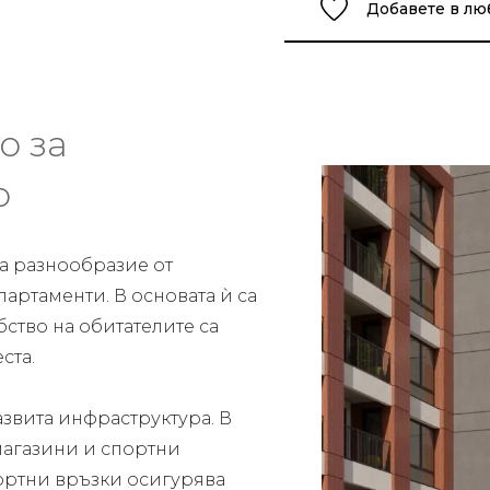
Добавете в л
о за
о
га разнообразие от
артаменти. В основата ѝ са
ство на обитателите са
ста.
азвита инфраструктура. В
магазини и спортни
ортни връзки осигурява