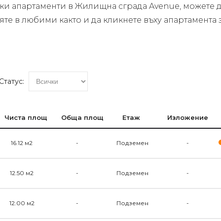
чки апартаменти в Жилищна сграда Avenue, можете д
вяте в любими както и да кликнете въху апартамент
Статус:
Чиста площ
Обща площ
Етаж
Изложение
16.12 м2
-
Подземен
-
12.50 м2
-
Подземен
-
12.00 м2
-
Подземен
-