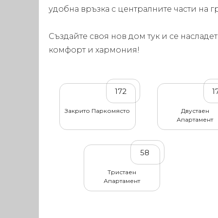
удобна връзка с централните части на г
Създайте своя нов дом тук и се насладет
комфорт и хармония!
172
1
Закрито Паркомясто
Двустаен
Апартамент
58
Тристаен
Апартамент