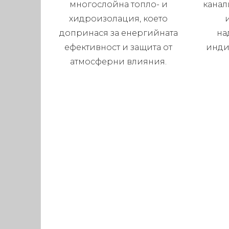
многослойна топло- и
канал
хидроизолация, което
допринася за енергийната
на
ефективност и защита от
инди
атмосферни влияния.