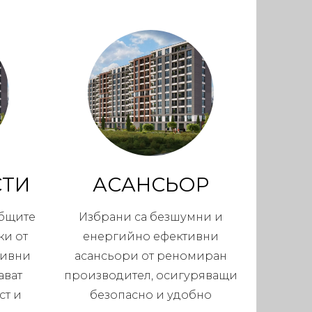
СТИ
АСАНСЬОР
общите
Избрани са безшумни и
ки от
енергийно ефективни
тивни
асансьори от реномиран
ават
производител, осигуряващи
ст и
безопасно и удобно