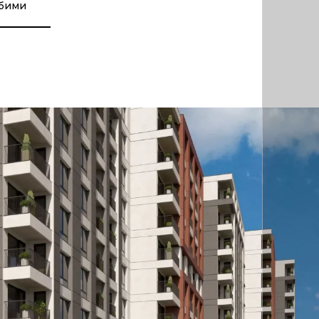
юбими