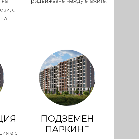
 на
придвижване между етажите.
еви, с
рно
ЦИЯ
ПОДЗЕМЕН
ПАРКИНГ
ция е с