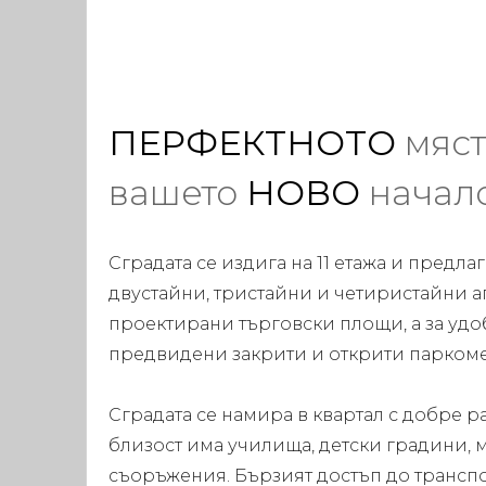
ПЕРФЕКТНОТО
мяст
вашето
НОВО
начал
Сградата се издига на 11 етажа и предла
двустайни, тристайни и четиристайни ап
проектирани търговски площи, а за удоб
предвидени закрити и открити паркоме
Сградата се намира в квартал с добре р
близост има училища, детски градини, 
съоръжения. Бързият достъп до трансп