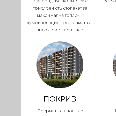
еталбонд. Балконите са с
ефек
трислоен стъклопакет за
максимална топло- и
шумоизолация, а дограмата е с
висок енергиен клас.
ПОКРИВ
Покривът е плосък с