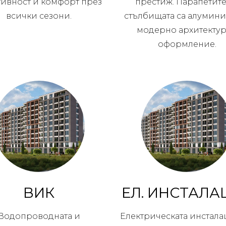
тивност и комфорт през
престиж. Парапетите
всички сезони.
стълбищата са алумини
модерно архитекту
оформление.
ВИК
ЕЛ. ИНСТАЛА
Водопроводната и
Електрическата инстала