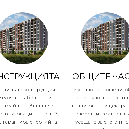
НСТРУКЦИЯТА
ОБЩИТЕ ЧА
олитната конструкция
Луксозно завършени, 
игурява стабилност и
части включват настил
готрайност. Външните
гранитогрес и декора
 са с изолационен слой,
елементи, които създ
о гарантира енергийна
усещане за елегантно