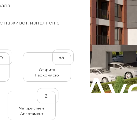
рада.
е на живот, изпълнен с
77
85
Открито
Av
Паркомясто
2
Четиристаен
Апартамент