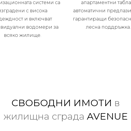
изационната системи са
апартаментни табла
изградени с висока
автоматични предпази
деждност и включват
гарантиращи безопасн
видуални водомери за
лесна поддръжка.
всяко жилище.
СВОБОДНИ ИМОТИ
в
жилищна сграда
AVENUE