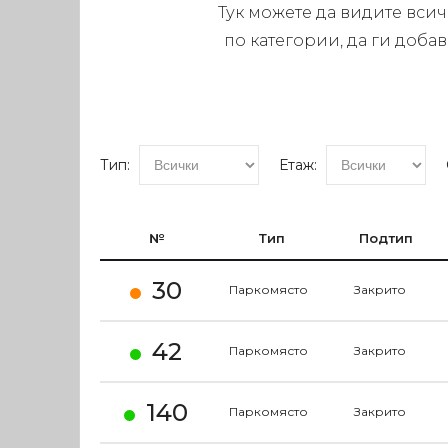
Тук можете да видите вси
по категории, да ги доба
Тип:
Етаж:
№
Тип
Подтип
30
Паркомясто
Закрито
42
Паркомясто
Закрито
140
Паркомясто
Закрито