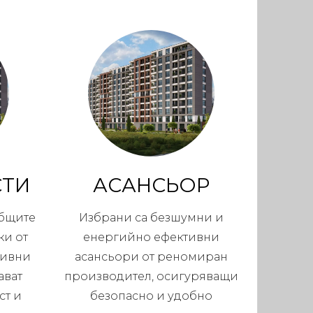
СТИ
АСАНСЬОР
общите
Избрани са безшумни и
ки от
енергийно ефективни
тивни
асансьори от реномиран
ават
производител, осигуряващи
ст и
безопасно и удобно