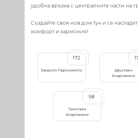
удобна връзка с централните части на г
Създайте своя нов дом тук и се насладет
комфорт и хармония!
172
1
Закрито Паркомясто
Двустаен
Апартамент
58
Тристаен
Апартамент