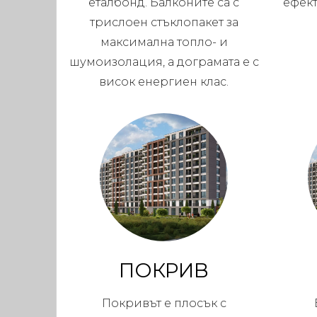
еталбонд. Балконите са с
ефек
трислоен стъклопакет за
максимална топло- и
шумоизолация, а дограмата е с
висок енергиен клас.
ПОКРИВ
Покривът е плосък с