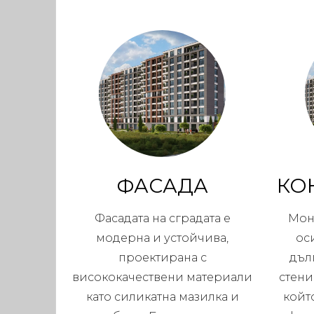
ФАСАДА
КО
Фасадата на сградата е
Мон
модерна и устойчива,
ос
проектирана с
дъл
висококачествени материали
стени
като силикатна мазилка и
койт