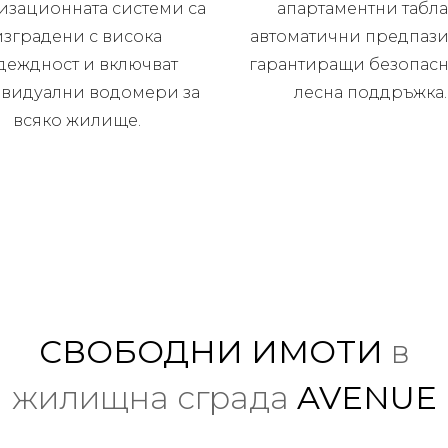
изационната системи са
апартаментни табла
изградени с висока
автоматични предпази
деждност и включват
гарантиращи безопасн
видуални водомери за
лесна поддръжка.
всяко жилище.
СВОБОДНИ ИМОТИ
в
жилищна сграда
AVENUE