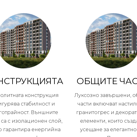
НСТРУКЦИЯТА
ОБЩИТЕ ЧА
олитната конструкция
Луксозно завършени, 
игурява стабилност и
части включват настил
готрайност. Външните
гранитогрес и декора
 са с изолационен слой,
елементи, които създ
о гарантира енергийна
усещане за елегантно