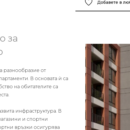
Добавете в л
о за
о
га разнообразие от
артаменти. В основата ѝ са
ство на обитателите са
ста.
азвита инфраструктура. В
магазини и спортни
ортни връзки осигурява