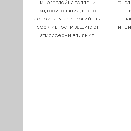
многослойна топло- и
канал
хидроизолация, което
допринася за енергийната
на
ефективност и защита от
инди
атмосферни влияния.