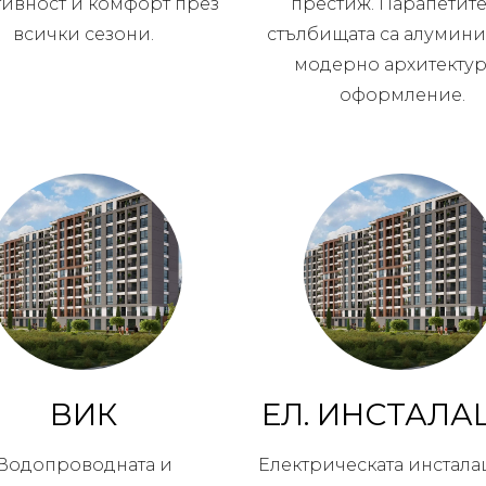
тивност и комфорт през
престиж. Парапетите
всички сезони.
стълбищата са алумини
модерно архитекту
оформление.
ВИК
ЕЛ. ИНСТАЛА
Водопроводната и
Електрическата инстала