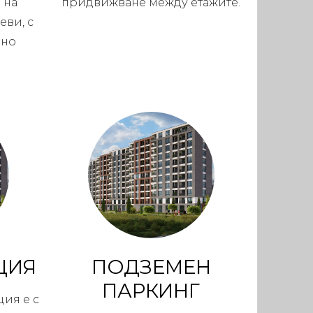
 на
придвижване между етажите.
еви, с
рно
ЦИЯ
ПОДЗЕМЕН
ПАРКИНГ
ция е с