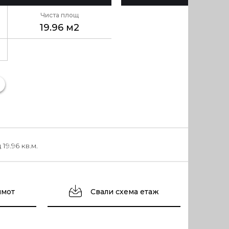
Чиста площ
19.96 м2
9.96 кв.м.
имот
Свали схема етаж