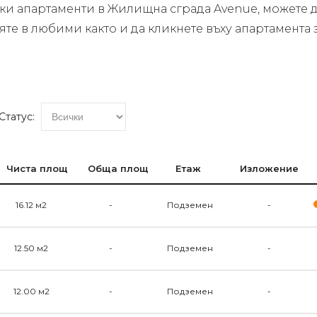
чки апартаменти в Жилищна сграда Avenue, можете д
вяте в любими както и да кликнете въху апартамент
Статус:
Чиста площ
Обща площ
Етаж
Изложение
16.12 м2
-
Подземен
-
12.50 м2
-
Подземен
-
12.00 м2
-
Подземен
-