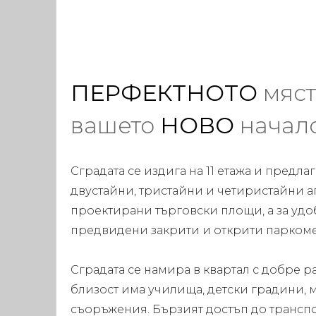
ПЕРФЕКТНОТО
мяст
вашето
НОВО
начал
Сградата се издига на 11 етажа и предла
двустайни, тристайни и четиристайни ап
проектирани търговски площи, а за удоб
предвидени закрити и открити паркоме
Сградата се намира в квартал с добре р
близост има училища, детски градини, 
съоръжения. Бързият достъп до трансп