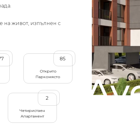
рада.
е на живот, изпълнен с
77
85
Открито
Av
Паркомясто
2
Четиристаен
Апартамент