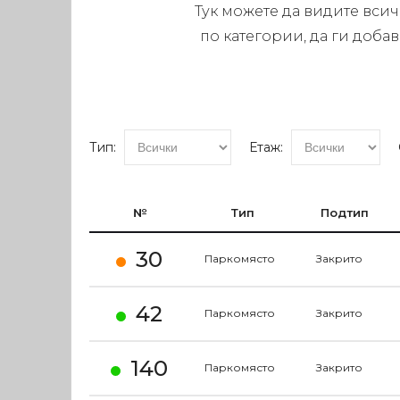
Тук можете да видите вси
по категории, да ги доба
Тип:
Етаж:
№
Тип
Подтип
30
Паркомясто
Закрито
42
Паркомясто
Закрито
140
Паркомясто
Закрито