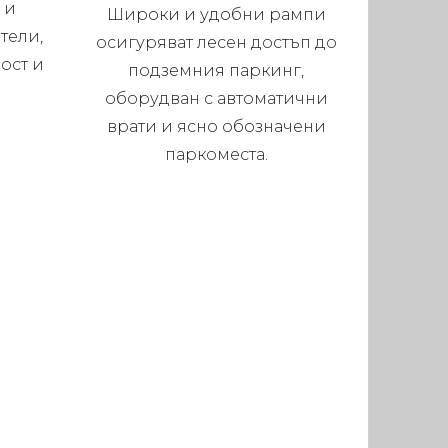
 и
Широки и удобни рампи
тели,
осигуряват лесен достъп до
ост и
подземния паркинг,
оборудван с автоматични
врати и ясно обозначени
паркоместа.