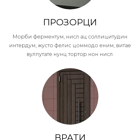
ПРОЗОРЦИ
Морби ферментум, нисл ац соллицитудин
интердум, жусто фелис цоммодо еним, витае
вулпутате нунц тортор нон нисл.
ВРАТИ