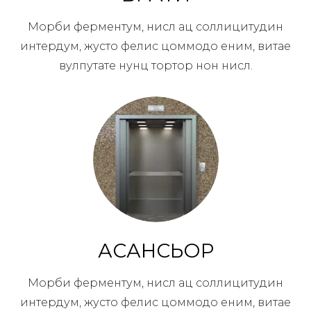
Морби ферментум, нисл ац соллицитудин
интердум, жусто фелис цоммодо еним, витае
вулпутате нунц тортор нон нисл.
АСАНСЬОР
Морби ферментум, нисл ац соллицитудин
интердум, жусто фелис цоммодо еним, витае