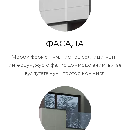
ФАСАДА
Морби ферментум, нисл ац соллицитудин
интердум, жусто фелис цоммодо еним, витае
вулпутате нунц тортор нон нисл.