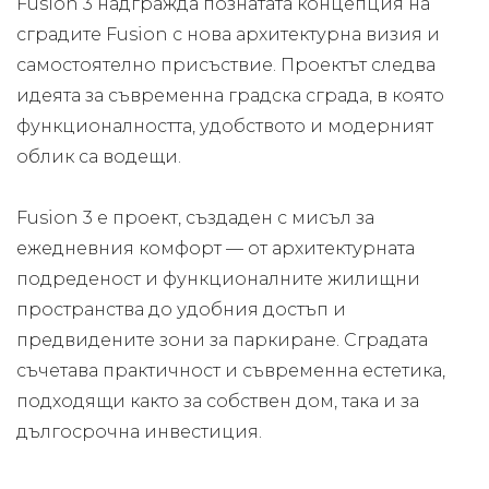
Fusion 3 надгражда познатата концепция на
сградите Fusion с нова архитектурна визия и
самостоятелно присъствие. Проектът следва
идеята за съвременна градска сграда, в която
функционалността, удобството и модерният
облик са водещи.
Fusion 3 е проект, създаден с мисъл за
ежедневния комфорт — от архитектурната
подреденост и функционалните жилищни
пространства до удобния достъп и
предвидените зони за паркиране. Сградата
съчетава практичност и съвременна естетика,
подходящи както за собствен дом, така и за
дългосрочна инвестиция.