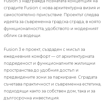
Fusion 3 надгражда познатата концепция на
сградите Fusion с нова архитектурна визия и
самостоятелно присъствие. Проектът следва
идеята за съвременна градска сграда, в която
функционалността, удобството и модерният
облик са водещи.
Fusion 3 е проект, създаден с мисъл за
ежедневния комфорт — от архитектурната
подреденост и функционалните жилищни
пространства до удобния достъп и
предвидените зони за паркиране. Сградата
съчетава практичност и съвременна естетика,
подходящи както за собствен дом, така и за
дългосрочна инвестиция.