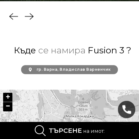
Къде
се намира
Fusion 3 ?
гр. Варна, Владислав Варненчик
+
−
ТЪРСЕНЕ
на имот: